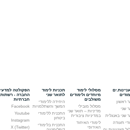
יינות.ים
מסלולי לימוד
תכניות לימוד
הפקולטה למדעי
מודים
מיוחדים ולימודים
לתואר שני
החברה - רשתות
משולבים
חברתיות
 ראשון
היחידה ללימודי
מסלול מובילי
המשך והשתלמויות
Facebook
 שני
מדיניות – תואר שני
התכנית ללימודי
Youtube
 שני באנגלית
במדיניות ציבורית
ביטחון
Instagram
די תעודה
לימודי האיחוד
התכנית בלימודי
האירופי
X (Twitter)
ל מצטיינות.ים
דיפלומטיה