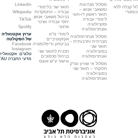
מסלול מנהיגות
LinkedIn
ול קבלה ללא
תואר שני בלימודי
ומשאבי אנוש –
כומטרי
עבודה – התמקדות
Wikipedia
תואר ראשון דו-חוגי
בניהול משאבי אנוש,
לימודי עבודה
TikTok
יחסי עבודה ושינוי
וסוציולוגיה
ארגוני
Spotify
ואנתרופולוגיה
לימודי מ"א
ערוץ אקטואליה
מסלול אנתרופולוגיה
אקזקוטיביים
של הפקולטה
חברתית ותרבותית –
בביטחון ודיפלומטיה
Facebook
תואר שני
Instagram
בסוציולוגיה
תכנית לתואר שני
טלגרם: אקטואליה
ואנתרופולוגיה
בניהול סכסוכים
מדעי החברה TAU
וגישור ע"ש אוונס
מסלול אי שוויון וצדק
חלוקתי – תואר שני
בסוציולוגיה
ואנתרופולוגיה