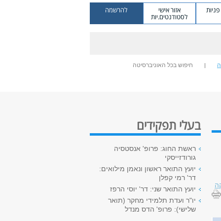
ניות
אזור אישי
להרשמה
לסטודנטים.יות
ה
חיפוש בכל האוניברסיטה
בעלי תפקידים
ראשת החוג: פרופ' אנסטסיה
גורודזייסקי
יועץ התואר ראשון ונאמן מילואים:
דר' רמי קפלן
ה
יועץ התואר שני: דר' יוסי הרפז
יו"ר ועדת תלמידי מחקר (תואר
שלישי): פרופ' הדס מנדל