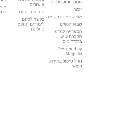
מחקר וחוקרות.ים
אישורים
מסל
יזכור
חיפוש קורסים
פסי
אודיטוריום בר שירה
בקשה לסיום
שבוע הנשים
לימודים (טופס
טיולים)
הספרייה למדעי
החברה ע"ש
ברנדר-מוס
Designed by
Magnific
נוהל טיפול באירוע
רפואי