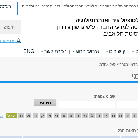
מערכת פ
יברסיטת תל-אביב
הפקולטה למדעי החברה
סגל
סטודנטיות.ים
English
ספרייה
סוציולוגיה ואנתרופולוגיה
חיפוש
טה למדעי החברה
ע"ש גרשון גורדון
סיטת תל אביב
חיפוש באתר ז
ם
קישורים
אירועי החוג
יצירת קשר
ENG
|
|
|
|
קדמי ומנהלי
> סגל אקדמי
י
שם משפחה:
ו
ז
ח
ט
י
כ
ל
מ
נ
ס
ע
פ
צ
ק
ר
ש
ת
הכל
נק
 האות הכל