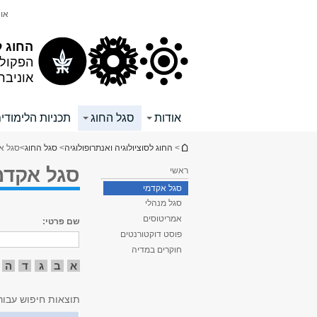
תוכן
תפריט
אונ
עליון
ראשי
החוג ל
הפקול
אוניבר
אודות
סגל החוג
תכניות הלימודי
הינך נמצא כאן
>
החוג לסוציולוגיה ואנתרופולוגיה
>
סגל החוג
>
סגל א
סגל אקדמ
ראשי
סגל אקדמי
סגל מנהלי
אמריטוסים
שם פרטי:
פוסט דוקטורנטים
חוקרים במדיה
א
ב
ג
ד
ה
תוצאות חיפוש עבור