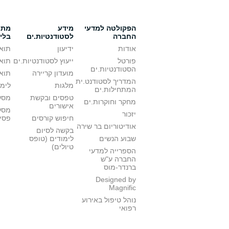
הפקולטה למדעי
מידע
מתענ
החברה
לסטודנטיות.ים
בלי
אודות
ידיעון
תואר
פורטל
ייעוץ לסטודנטיות.ים
תואר
הסטודנטיות.ים
מועדון קריירה
תואר
המדריך לסטודנט.ית
מלגות
לימו
המתחילות.ים
טפסים ובקשת
מסלו
מחקר וחוקרות.ים
אישורים
מסל
יזכור
חיפוש קורסים
פסי
אודיטוריום בר שירה
בקשה לסיום
שבוע הנשים
לימודים (טופס
טיולים)
הספרייה למדעי
החברה ע"ש
ברנדר-מוס
Designed by
Magnific
נוהל טיפול באירוע
רפואי