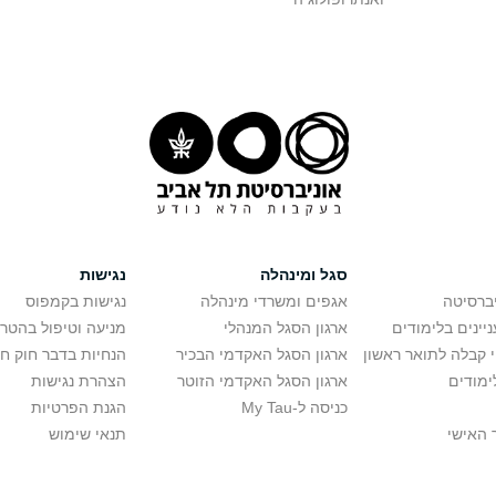
סגל ומינהלה
נגישות
יברסיטה
אגפים ומשרדי מינהלה
נגישות בקמפוס
יינים בלימודים
ארגון הסגל המנהלי
מניעה וטיפול בהטר
י קבלה לתואר ראשון
ארגון הסגל האקדמי הבכיר
הנחיות בדבר חוק ח
ימודים
ארגון הסגל האקדמי הזוטר
הצהרת נגישות
כניסה ל-My Tau
הגנת הפרטיות
 האישי
תנאי שימוש