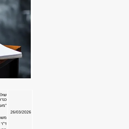
שולח
כנרת
"מעב
26/03/2026
משתת
ד"ר 