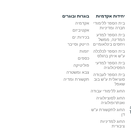
יחידות אקדמיות
בוגרות ובוגרים
בית הספר ללימודי
אקדמיה
חברה ומדיניות
אקטיביזם
בית הספר למדע
בכירות.ים
המדינה, ממשל
ויחסים בינלאומיים
הייטק וסייבר
בית הספר לכלכלה
יזמות
ע"ש איתן ברגלס
כספים
בית הספר למדעי
פוליטיקה
הפסיכולוגיה
צבא ומשטרה
בית הספר לעבודה
סוציאלית ע"ש בוב
תקשורת ומדיה
שאפל
החוג ללימודי עבודה
החוג לסוציולוגיה
ואנתרופולוגיה
החוג לתקשורת ע"ש
דן
החוג למדיניות
ציבורית