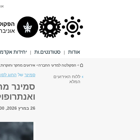
תוכן
תפריט
אונ
עליון
ראשי
הפקול
אוניבר
אודות
סטודנטים.ות
יחידות אקדמי
|
|
הינך נמצא כאן
>
הפקולטה למדעי החברה
>
אירועים מחקר וחוקרות.
סמינר
של
החוג לסוצ
ללוח האירועים
המלא
סמינר מחל
ואנתרופול
26 במרץ 2026, 14:00