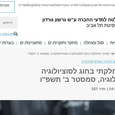
מערכת פ
יברסיטת תל-אביב
הפקולטה למדעי החברה
סגל
סטודנטיות.ים
English
ספרייה
חיפוש
טה למדעי החברה
ע"ש גרשון גורדון
סיטת תל אביב
חיפוש באתר ז
ות
סגל ומנהלה
מחקר וחוקרות.ים
מתעניינות.ים
בוגרות.י
|
|
|
|
ים
> סמינר מחלקתי בחוג לסוציולוגיה ואנתרופולוגיה, סמסטר ב' תשפ"ו
יולוגיה ואנתרופולוגיה
קתי בחוג לסוציולוגיה
וגיה, סמסטר ב' תשפ"ו
חדר 527