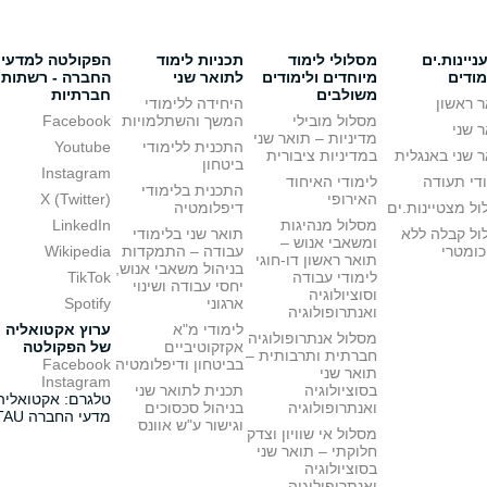
יינות.ים
מסלולי לימוד
תכניות לימוד
הפקולטה למדעי
מודים
מיוחדים ולימודים
לתואר שני
החברה - רשתות
משולבים
חברתיות
 ראשון
היחידה ללימודי
מסלול מובילי
המשך והשתלמויות
Facebook
 שני
מדיניות – תואר שני
התכנית ללימודי
Youtube
 שני באנגלית
במדיניות ציבורית
ביטחון
Instagram
די תעודה
לימודי האיחוד
התכנית בלימודי
האירופי
X (Twitter)
ל מצטיינות.ים
דיפלומטיה
מסלול מנהיגות
LinkedIn
ול קבלה ללא
תואר שני בלימודי
ומשאבי אנוש –
כומטרי
עבודה – התמקדות
Wikipedia
תואר ראשון דו-חוגי
בניהול משאבי אנוש,
לימודי עבודה
TikTok
יחסי עבודה ושינוי
וסוציולוגיה
ארגוני
Spotify
ואנתרופולוגיה
לימודי מ"א
ערוץ אקטואליה
מסלול אנתרופולוגיה
אקזקוטיביים
של הפקולטה
חברתית ותרבותית –
בביטחון ודיפלומטיה
Facebook
תואר שני
Instagram
בסוציולוגיה
תכנית לתואר שני
טלגרם: אקטואליה
ואנתרופולוגיה
בניהול סכסוכים
מדעי החברה TAU
וגישור ע"ש אוונס
מסלול אי שוויון וצדק
חלוקתי – תואר שני
בסוציולוגיה
ואנתרופולוגיה