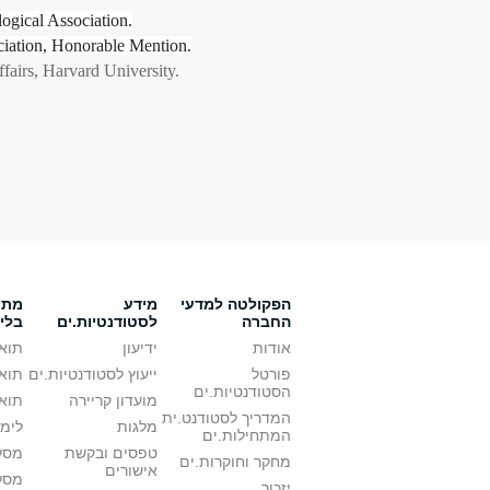
ogical Association.
ociation, Honorable Mention.
airs, Harvard University.
הפקולטה למדעי
מידע
מתענ
החברה
לסטודנטיות.ים
בלי
אודות
ידיעון
תואר
פורטל
ייעוץ לסטודנטיות.ים
תואר
הסטודנטיות.ים
מועדון קריירה
תואר
המדריך לסטודנט.ית
מלגות
לימו
המתחילות.ים
טפסים ובקשת
מסלו
מחקר וחוקרות.ים
אישורים
מסל
יזכור