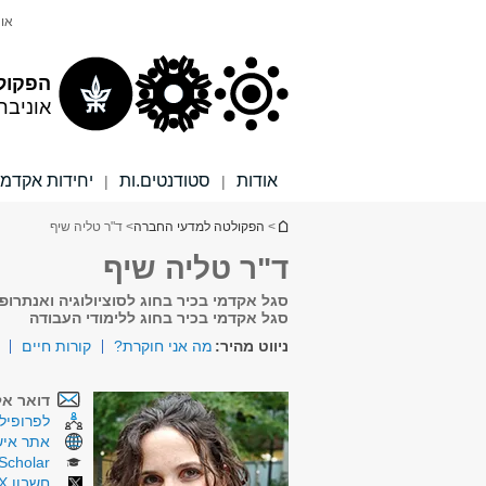
תוכן
תפריט
אונ
עליון
ראשי
הפקול
אוניבר
אודות
סטודנטים.ות
יחידות אקדמי
|
|
הינך נמצא כאן
>
הפקולטה למדעי החברה
> ד"ר טליה שיף
ד"ר טליה שיף
סגל אקדמי בכיר בחוג לסוציולוגיה ואנתרופו
סגל אקדמי בכיר בחוג ללימודי העבודה
ניווט מהיר:
מה אני חוקרת?
קורות חיים
דואר אל
לפרופיל 
אתר איש
Scholar
חשבון X (טוויטר)