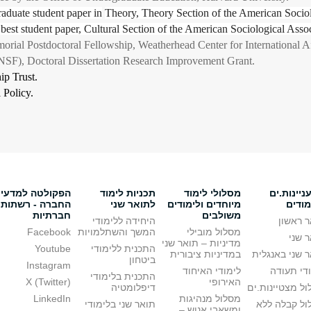
raduate student paper in
Theory, Theory Section of the American Sociol
best student paper, Cultural Section of the American Sociological Ass
l Postdoctoral Fellowship, Weatherhead Center for International Aff
SF), Doctoral Dissertation Research Improvement Grant.
p Trust.
 Policy.
יינות.ים
מסלולי לימוד
תכניות לימוד
הפקולטה למדעי
מודים
מיוחדים ולימודים
לתואר שני
החברה - רשתות
משולבים
חברתיות
 ראשון
היחידה ללימודי
מסלול מובילי
המשך והשתלמויות
Facebook
 שני
מדיניות – תואר שני
התכנית ללימודי
Youtube
 שני באנגלית
במדיניות ציבורית
ביטחון
Instagram
די תעודה
לימודי האיחוד
התכנית בלימודי
האירופי
X (Twitter)
ל מצטיינות.ים
דיפלומטיה
מסלול מנהיגות
LinkedIn
ול קבלה ללא
תואר שני בלימודי
ומשאבי אנוש –