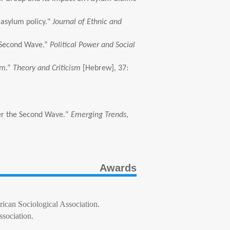
 asylum policy."
Journal of Ethnic and
e Second Wave.”
Political Power and Social
sm.”
Theory and Criticism
[Hebrew], 37:
ter the Second Wave
.
”
Emerging Trends
,
Awards
rican Sociological Association.
sociation.