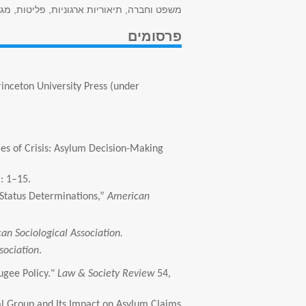
משפט וחברה, תיאוריות ארגוניות, פליטות, מגד
פרסומים
rinceton University Press (under
es of Crisis: Asylum Decision-Making
: 1–15.
 Status Determinations,”
American
can Sociological Association.
sociation
.
ugee Policy."
Law & Society Review
54,
ial Group and Its Impact on Asylum Claims