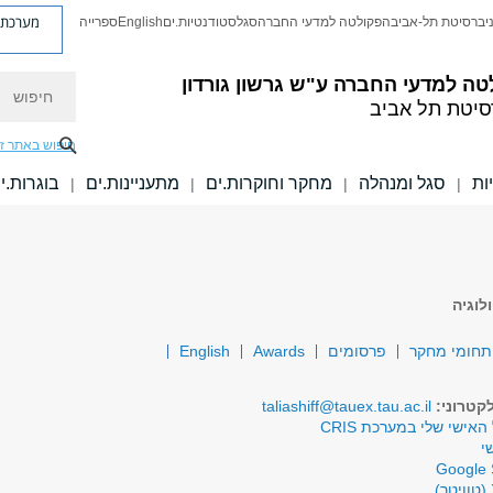
מערכת פ
יברסיטת תל-אביב
הפקולטה למדעי החברה
סגל
סטודנטיות.ים
English
ספרייה
חיפוש
טה למדעי החברה
ע"ש גרשון גורדון
סיטת תל אביב
חיפוש באתר ז
ות
סגל ומנהלה
מחקר וחוקרות.ים
מתעניינות.ים
בוגרות.י
|
|
|
|
לוגיה
תחומי מחקר
פרסומים
Awards
English
קטרוני:
taliashiff@tauex.tau.ac.il
האישי שלי במערכת CRIS
י
Google 