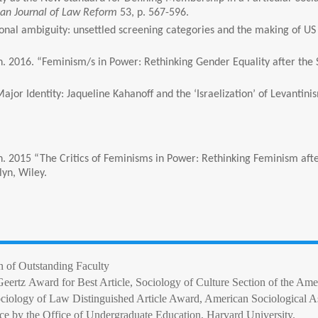
gan Journal of Law Reform
53, p. 567-596.
tional ambiguity: unsettled screening categories and the making of US
 Ann. 2016. “Feminism/s in Power: Rethinking Gender Equality after th
ajor Identity: Jaqueline Kahanoff and the ‘Israelization’ of Levantini
 Ann. 2015 “The Critics of Feminisms in Power: Rethinking Feminism af
lyn, Wiley.
n of Outstanding Faculty
eertz Award for Best Article, Sociology of Culture Section of the Ame
iology of Law Distinguished Article Award, American Sociological As
ce by the Office of Undergraduate Education, Harvard University.