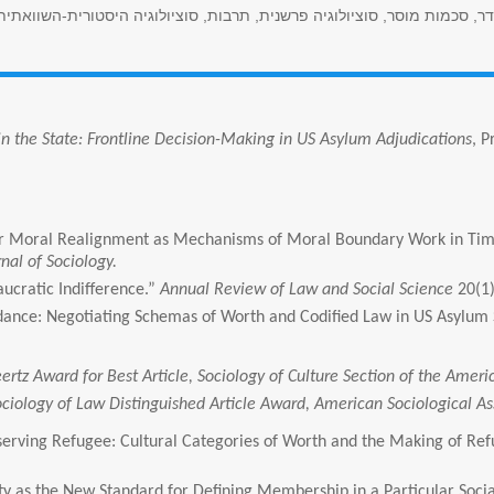
ר, סכמות מוסר, סוציולוגיה פרשנית, תרבות, סוציולוגיה היסטורית-השוואתית, 
n the State: Frontline Decision-Making in US Asylum Adjudications
, P
s for Moral Realignment as Mechanisms of Moral Boundary Work in Tim
al of Sociology.
aucratic Indifference.”
Annual Review of Law and Social Science
20(1)
cordance: Negotiating Schemas of Worth and Codified Law in US Asylum
eertz Award for Best Article, Sociology of Culture Section of the Ameri
iology of Law Distinguished Article Award, American Sociological As
Deserving Refugee: Cultural Categories of Worth and the Making of Ref
ility as the New Standard for Defining Membership in a Particular Soc