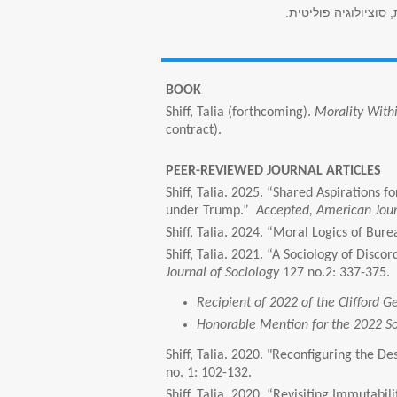
סוציולוגיה פוליטית.
BOOK
Shiff, Talia (forthcoming).
Morality Withi
contract).
PEER-REVIEWED JOURNAL ARTICLES
Shiff, Talia. 2025. “Shared Aspiration
under Trump.”
Accepted, American Journ
Shiff, Talia. 2024. “Moral Logics of Bure
Shiff, Talia. 2021. “A Sociology of Dis
Journal of Sociology
127 no.2: 337-375.
Recipient of 2022 of the Clifford G
Honorable Mention for the 2022 Soc
Shiff, Talia. 2020. "Reconfiguring the 
no. 1: 102-132.
Shiff, Talia. 2020. “Revisiting Immutab