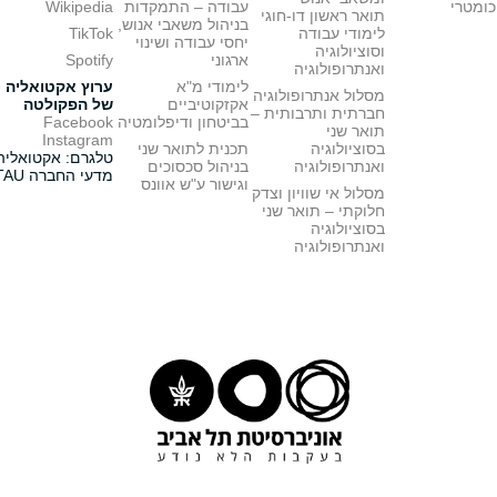
כומטרי
עבודה – התמקדות
Wikipedia
תואר ראשון דו-חוגי
בניהול משאבי אנוש,
לימודי עבודה
TikTok
יחסי עבודה ושינוי
וסוציולוגיה
ארגוני
Spotify
ואנתרופולוגיה
לימודי מ"א
ערוץ אקטואליה
מסלול אנתרופולוגיה
אקזקוטיביים
של הפקולטה
חברתית ותרבותית –
בביטחון ודיפלומטיה
Facebook
תואר שני
Instagram
בסוציולוגיה
תכנית לתואר שני
טלגרם: אקטואליה
ואנתרופולוגיה
בניהול סכסוכים
מדעי החברה TAU
וגישור ע"ש אוונס
מסלול אי שוויון וצדק
חלוקתי – תואר שני
בסוציולוגיה
ואנתרופולוגיה