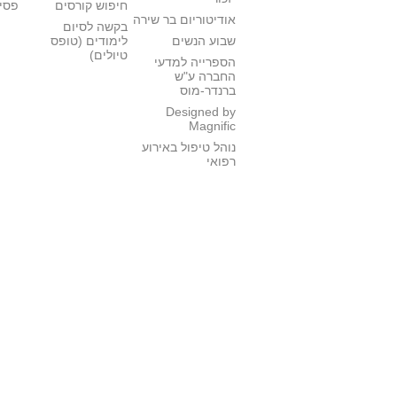
חיפוש קורסים
פסי
אודיטוריום בר שירה
בקשה לסיום
שבוע הנשים
לימודים (טופס
טיולים)
הספרייה למדעי
החברה ע"ש
ברנדר-מוס
Designed by
Magnific
נוהל טיפול באירוע
רפואי