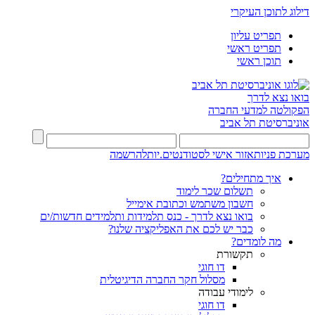
דילוג לתוכן העיקרי
תפריט עליון
תפריט ראשי
תוכן ראשי
בואו נצא לדרך
הפקולטה למדעי החברה
אוניברסיטת תל אביב
מערכת פניות
אזור אישי לסטודנטים.יות
להרשמה
איך מתחילים?
תשלום שכר לימוד
חשבון משתמש וכתובת אימייל
בואו נצא לדרך - כנס תלמידות ותלמידים חדשות/ים
כבר יש לכם את האפליקציה שלנו?
מה לומדים?
תקשורת
דו חוגי
מסלול חקר החברה הדיגיטלית
לימודי עבודה
דו חוגי