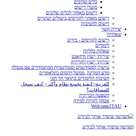
כלים שלובים
מועדי רישום
רישום מאוחר לכלים שלובים
רישום מאוחר לקורסים,ביטולים ושינויים
רישום לחטיבות
יצירת קשר
שאלות?
רישום לקורסים - בידינג
לימודים
שאלות כלליות
שירותי ייעוץ ודקאנט
שירותי ייעוץ לקריירה
נגישות לסטודנטים וסטודנטיות המתמודדים עם מגבלה
מדע המדינה, ממשל ויחסים בינלאומיים
חטיבות הלימודים בתואר חד חוגי
للعربية>كيفية تجميع نظام وأكثر> كيف نسجل
للمساقات؟
השפעה חברתית
אבחון לקויות למידה
Welcome2TAU
הסרטון שיסדר אותך לבידינג