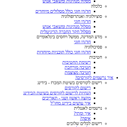
מסלול מנהיגות ומשאבי אנוש
כלכלה
חד/דו חוגי כולל מסלולים מיוחדים
סוציולוגיה ואנתרופולוגיה
חד/דו חוגי
מסלול מנהיגות ומשאבי אנוש
מסלול חקר החברה הדיגיטלית
מדע המדינה, ממשל ויחסים בינלאומיים
חד/דו חוגי
פסיכולוגיה
חד/דו חוגי כולל תוכניות מיוחדות
חטיבות
רשימת החטיבות
חטיבה מורחבת
חטיבה מצוצמת
איך נרשמים לקורסים?
רישום לקורסים בשיטת המכרז - בידינג
רישום לקורסים
הנחיות לרישום לקורסים בשיטת הבידינג
מקצה ראשון ושני - תאריכים
איך עושים בידינג מחו"ל
נרשמים לאנגלית
איך ומתי?
איפה?
רישום לכלים שלובים