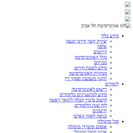
מידע כללי
יצירת קשר ודרכי הגעה
אלפון
דרושים
נהלי האוניברסיטה
מכרזים
מידע לשעת חירום
מבקרת האוניברסיטה
תקנון משמעת ופסקי דין
לימודים
רישום לאוניברסיטה
מידע למתעניינים בלימודים
חישוב סיכויי קבלה לתואר ראשון
לוח שנת הלימודים
ידיעונים
כניסה לאזור האישי
סגל ומינהלה
אגפים ומשרדי מינהלה
ארגון הסגל המנהלי