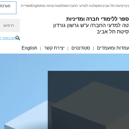
מערכת פ
יברסיטת תל-אביב
הפקולטה למדעי החברה
סגל
סטודנטיות.ים
English
ספרייה
פר ללימודי חברה ומדיניות
חיפוש
טה למדעי החברה
ע"ש גרשון גורדון
סיטת תל אביב
חיפוש באתר ז
עמדות ומועמדים
סטודנטים
יצירת קשר
English
|
|
|