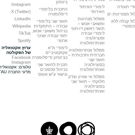
ביטחון
Instagram
די תעודה
לימודי האיחוד
התכנית בלימודי
האירופי
X (Twitter)
ל מצטיינות.ים
דיפלומטיה
מסלול מנהיגות
LinkedIn
ול קבלה ללא
תואר שני בלימודי
ומשאבי אנוש –
כומטרי
עבודה – התמקדות
Wikipedia
תואר ראשון דו-חוגי
בניהול משאבי אנוש,
לימודי עבודה
TikTok
יחסי עבודה ושינוי
וסוציולוגיה
ארגוני
Spotify
ואנתרופולוגיה
לימודי מ"א
ערוץ אקטואליה
מסלול אנתרופולוגיה
אקזקוטיביים
של הפקולטה
חברתית ותרבותית –
בביטחון ודיפלומטיה
Facebook
תואר שני
Instagram
בסוציולוגיה
תכנית לתואר שני
טלגרם: אקטואליה
ואנתרופולוגיה
בניהול סכסוכים
מדעי החברה TAU
וגישור ע"ש אוונס
מסלול אי שוויון וצדק
חלוקתי – תואר שני
בסוציולוגיה
ואנתרופולוגיה