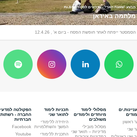
מבצע 'שאגת הארי' - עדכונים לסטודנטים.ות
מלחמה באיראן
הסמסטר ייפתח לאחר חופשת הפסח - ביום א' , 12.4.26
יינות.ים
מסלולי לימוד
תכניות לימוד
הפקולטה למדעי
מודים
מיוחדים ולימודים
לתואר שני
החברה - רשתות
משולבים
חברתיות
 ראשון
היחידה ללימודי
מסלול מובילי
המשך והשתלמויות
Facebook
 שני
מדיניות – תואר שני
התכנית ללימודי
Youtube
 שני באנגלית
במדיניות ציבורית