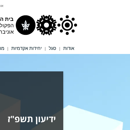
תוכן
תפריט
אונ
עליון
ראשי
בית הס
הפקול
אוניבר
אודות
סגל
יחידות אקדמיות
מו
|
|
|
ידיעון תשפ"ז