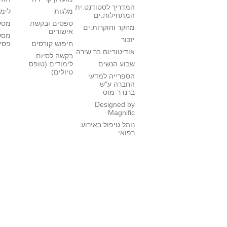
המדריך לסטודנט.ית
מלגות
לימו
המתחילות.ים
טפסים ובקשת
מסלו
מחקר וחוקרות.ים
אישורים
מסל
יזכור
חיפוש קורסים
פסי
אודיטוריום בר שירה
בקשה לסיום
שבוע הנשים
לימודים (טופס
טיולים)
הספרייה למדעי
החברה ע"ש
ברנדר-מוס
Designed by
Magnific
נוהל טיפול באירוע
רפואי