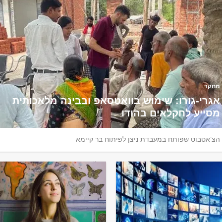
מחקר
אגרי-גורו: שימוש בוואטסאפ ובבינה מלאכותית
מסייע לחקלאים בהודו
הצ’אטבוט שפותח במעבדת ניצן לפיתוח בר קיימא