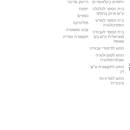
ויחסים בינלאומיים
הייטק וסייבר
בית הספר לכלכלה
יזמות
ע"ש איתן ברגלס
כספים
בית הספר למדעי
פוליטיקה
הפסיכולוגיה
צבא ומשטרה
בית הספר לעבודה
סוציאלית ע"ש בוב
תקשורת ומדיה
שאפל
החוג ללימודי עבודה
החוג לסוציולוגיה
ואנתרופולוגיה
החוג לתקשורת ע"ש
דן
החוג למדיניות
ציבורית