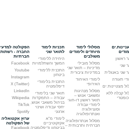
יינות.ים
מסלולי לימוד
תכניות לימוד
הפקולטה למדעי
מודים
מיוחדים ולימודים
לתואר שני
החברה - רשתות
משולבים
חברתיות
 ראשון
היחידה ללימודי
מסלול מובילי
המשך והשתלמויות
Facebook
 שני
מדיניות – תואר שני
התכנית ללימודי
Youtube
 שני באנגלית
במדיניות ציבורית
ביטחון
Instagram
די תעודה
לימודי האיחוד
התכנית בלימודי
האירופי
X (Twitter)
ל מצטיינות.ים
דיפלומטיה
מסלול מנהיגות
LinkedIn
ול קבלה ללא
תואר שני בלימודי
ומשאבי אנוש –
כומטרי
עבודה – התמקדות
Wikipedia
תואר ראשון דו-חוגי
בניהול משאבי אנוש,
לימודי עבודה
TikTok
יחסי עבודה ושינוי
וסוציולוגיה
ארגוני
Spotify
ואנתרופולוגיה
לימודי מ"א
ערוץ אקטואליה
מסלול אנתרופולוגיה
אקזקוטיביים
של הפקולטה
חברתית ותרבותית –
בביטחון ודיפלומטיה
Facebook