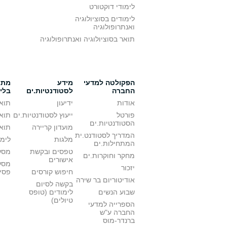
לימודי דוקטורט
לימודים בסוציולוגיה
ואנתרופולוגיה
תואר בסוציולוגיה ואנתרופולוגיה
הפקולטה למדעי
מידע
מתענ
החברה
לסטודנטיות.ים
בלי
אודות
ידיעון
תואר
פורטל
ייעוץ לסטודנטיות.ים
תואר
הסטודנטיות.ים
מועדון קריירה
תואר
המדריך לסטודנט.ית
מלגות
לימו
המתחילות.ים
טפסים ובקשת
מסלו
מחקר וחוקרות.ים
אישורים
מסל
יזכור
חיפוש קורסים
פסי
אודיטוריום בר שירה
בקשה לסיום
שבוע הנשים
לימודים (טופס
טיולים)
הספרייה למדעי
החברה ע"ש
ברנדר-מוס