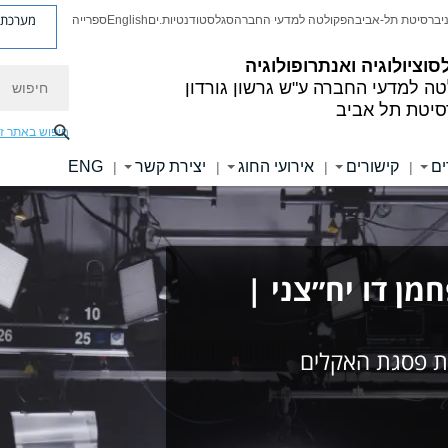
מערכת פ
יברסיטת תל-אביב
הפקולטה למדעי החברה
סגל
סטודנטיות.ים
English
ספרייה
סוציולוגיה ואנתרופולוגיה
חיפוש
טה למדעי החברה
ע"ש גרשון גורדון
סיטת תל אביב
חיפוש באתר ז
ים
קישורים
אירועי החוג
יצירת קשר
ENG
|
|
|
|
ן דו יח״צני |
ת פסגת האקלים