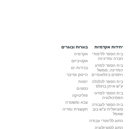
יחידות אקדמיות
בוגרות ובוגרים
בית הספר ללימודי
אקדמיה
חברה ומדיניות
אקטיביזם
בית הספר למדע
בכירות.ים
המדינה, ממשל
ויחסים בינלאומיים
הייטק וסייבר
בית הספר לכלכלה
יזמות
ע"ש איתן ברגלס
כספים
בית הספר למדעי
פוליטיקה
הפסיכולוגיה
צבא ומשטרה
בית הספר לעבודה
סוציאלית ע"ש בוב
תקשורת ומדיה
שאפל
החוג ללימודי עבודה
החוג לסוציולוגיה