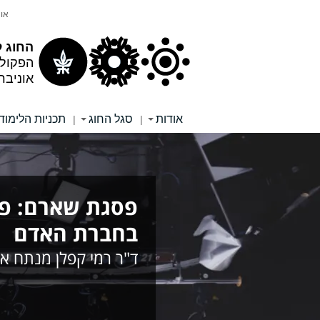
תוכן
תפריט
אונ
עליון
ראשי
החוג ל
הפקול
אוניבר
אודות
סגל החוג
תכניות הלימוד
|
|
פסגת שארם: פחמ
בחברת האדם
ד"ר רמי קפלן מנתח א