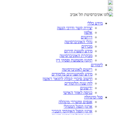
מידע כללי
יצירת קשר ודרכי הגעה
אלפון
דרושים
נהלי האוניברסיטה
מכרזים
מידע לשעת חירום
מבקרת האוניברסיטה
תקנון משמעת ופסקי דין
לימודים
רישום לאוניברסיטה
מידע למתעניינים בלימודים
חישוב סיכויי קבלה לתואר ראשון
לוח שנת הלימודים
ידיעונים
כניסה לאזור האישי
סגל ומינהלה
אגפים ומשרדי מינהלה
ארגון הסגל המנהלי
ארגון הסגל האקדמי הבכיר