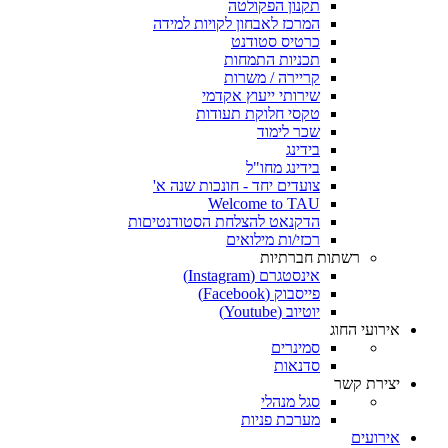
תקנון הפקולטה
המרכז לאבחון לקויות למידה
כרטיס סטודנט
תכניות התמחות
קריירה / משרות
שירותי ייעוץ אקדמי
טקסי חלוקת תעודות
שכר לימוד
בידינג
בידינג מחו"ל
צועדים יחד - חונכות שנה א'
Welcome to TAU
הדקנאט להצלחת הסטודנטיםות
רכזי/ות מילואים
רשתות חברתיות
אינסטגרם (Instagram)
פייסבוק (Facebook)
יוטיוב (Youtube)
אירועי החוג
סמינרים
סדנאות
יצירת קשר
סגל מנהלי
מערכת פניות
אירועים