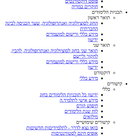
פוסט דוקטורנטים
חוקרים במדיה
תכניות הלימודים
תואר ראשון
החוג לסוציולוגיה ואנתרופולוגיה, שער הכניסה לבינה
החברתית
מידע כללי ורישום למועמדים
ידיעון
תואר שני
תואר שני בחוג לסוציולוגיה ואנתרופולוגיה, להבין,
לחקור וליישם
מידע כללי ורישום למועמדים
ידיעון
דוקטורט
מידע כללי
קישורים
כללי
ידיעון כל תוכניות הלימודים בחוג
מידע אישי לתלמיד.ה
חיפוש קורס
לוח שנת הלימודים
מילואים
קישורים שימושיים
בואו נצא לדרך - לתלמידיםות חדשיםות
אופיס חינם לסטודנטיםות