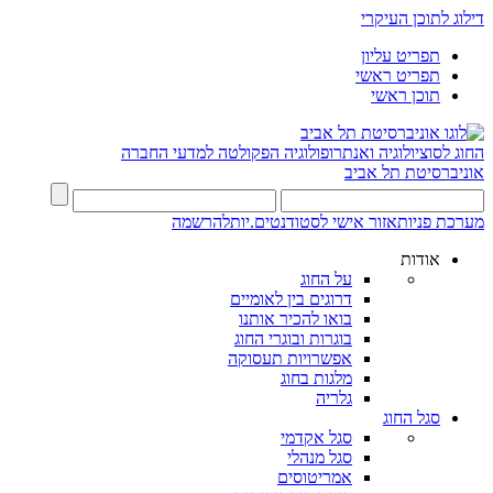
דילוג לתוכן העיקרי
תפריט עליון
תפריט ראשי
תוכן ראשי
החוג לסוציולוגיה ואנתרופולוגיה
הפקולטה למדעי החברה
אוניברסיטת תל אביב
מערכת פניות
אזור אישי לסטודנטים.יות
להרשמה
אודות
על החוג
דרוגים בין לאומיים
בואו להכיר אותנו
בוגרות ובוגרי החוג
אפשרויות תעסוקה
מלגות בחוג
גלריה
סגל החוג
סגל אקדמי
סגל מנהלי
אמריטוסים