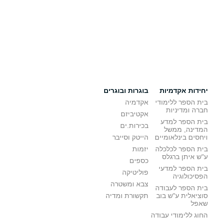
יחידות אקדמיות
בוגרות ובוגרים
בית הספר ללימודי
אקדמיה
חברה ומדיניות
אקטיביזם
בית הספר למדע
בכירות.ים
המדינה, ממשל
ויחסים בינלאומיים
הייטק וסייבר
בית הספר לכלכלה
יזמות
ע"ש איתן ברגלס
כספים
בית הספר למדעי
פוליטיקה
הפסיכולוגיה
צבא ומשטרה
בית הספר לעבודה
סוציאלית ע"ש בוב
תקשורת ומדיה
שאפל
החוג ללימודי עבודה