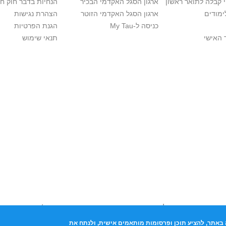
י קבלה לתואר ראשון
ארגון הסגל האקדמי הבכיר
הנחיות בדבר חוק ח
ימודים
ארגון הסגל האקדמי הזוטר
הצהרת נגישות
כניסה ל-My Tau
הגנת הפרטיות
 האישי
תנאי שימוש
יות יוצרים. אם בבעלותך זכויות יוצרים בתכנים שנמצאים פה ו/או השימוש ש
נות בהקדם לכתובת שכאן >>
באתר, להציע תוכן ופרסומות מותאמים אישית, ולנתח את