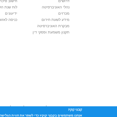
דרושים
חישוב סיכוי
נהלי האוניברסיטה
לוח שנת הל
מכרזים
ידיעונים
מידע לשעת חירום
כניסה לאזור
מבקרת האוניברסיטה
תקנון משמעת ופסקי דין
אוניברסיטת תל אביב עושה כל מאמץ לכבד זכו
קובצי קוקיז
שנעשה בתכנים אלה לדעתך מפר זכויות
נא לפ
אנחנו משתמשים בקבצי קוקיז כדי לשפר את חווית הגלישה 