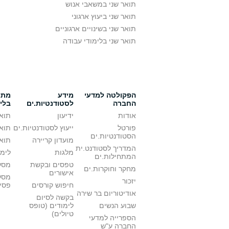
תואר שני במשאבי אנוש
תואר שני ביעוץ ארגוני
תואר שני בשינויים ארגוניים
תואר שני בלימודי עבודה
הפקולטה למדעי
מידע
מתענ
החברה
לסטודנטיות.ים
בלי
אודות
ידיעון
תואר
פורטל
ייעוץ לסטודנטיות.ים
תואר
הסטודנטיות.ים
מועדון קריירה
תואר
המדריך לסטודנט.ית
מלגות
לימו
המתחילות.ים
טפסים ובקשת
מסלו
מחקר וחוקרות.ים
אישורים
מסל
יזכור
חיפוש קורסים
פסי
אודיטוריום בר שירה
בקשה לסיום
שבוע הנשים
לימודים (טופס
טיולים)
הספרייה למדעי
החברה ע"ש