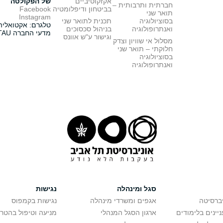
אקזקוטיביים
של הפקולטה
חברתית ותרבותית –
בביטחון ודיפלומטיה
Facebook
תואר שני
Instagram
בסוציולוגיה
תכנית לתואר שני
טלגרם: אקטואליה
ואנתרופולוגיה
בניהול סכסוכים
מדעי החברה TAU
וגישור ע"ש אוונס
מסלול אי שוויון וצדק
חלוקתי – תואר שני
בסוציולוגיה
ואנתרופולוגיה
סגל ומינהלה
נגישות
יברסיטה
אגפים ומשרדי מינהלה
נגישות בקמפוס
יינים בלימודים
ארגון הסגל המנהלי
מניעה וטיפול בהטר