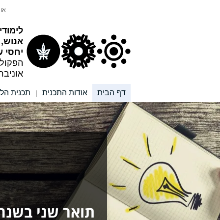
תוכן
תפריט
אונ
עליון
ראשי
לימודי
אנוש,
יחסי ע
הפקול
אוניבר
דף הבית
אודות התכנית
תכנית הלי
|
תואר שני בשנה