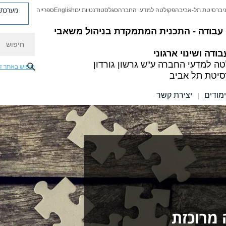
מערכת פ
יברסיטת תל-אביב
הפקולטה למדעי החברה
סגל
סטודנטיות.ים
English
ספרייה
 עבודה -
התכנית המתמקדת בניהול משאבי
חיפוש
בודה ושינוי ארגוני
טה למדעי החברה
ע"ש גרשון גורדון
חיפוש באתר ז
סיטת תל אביב
מודים
יצירת קשר
|
 מרוכזת