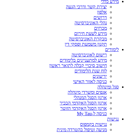
מידע כללי
יצירת קשר ודרכי הגעה
אלפון
דרושים
נהלי האוניברסיטה
מכרזים
מידע לשעת חירום
מבקרת האוניברסיטה
תקנון משמעת ופסקי דין
לימודים
רישום לאוניברסיטה
מידע למתעניינים בלימודים
חישוב סיכויי קבלה לתואר ראשון
לוח שנת הלימודים
ידיעונים
כניסה לאזור האישי
סגל ומינהלה
אגפים ומשרדי מינהלה
ארגון הסגל המנהלי
ארגון הסגל האקדמי הבכיר
ארגון הסגל האקדמי הזוטר
כניסה ל-My Tau
נגישות
נגישות בקמפוס
מניעה וטיפול בהטרדה מינית