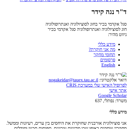
ד"ר נגה קידר
סגל אקדמי בכיר בחוג לסוציולוגיה ואנתרופולוגיה
חוג לסוציולוגיה ואנתרופולוגיה
סגל אקדמי בכיר
ניווט מהיר:
מידע כללי
מה אני חוקרת?
תחומי מחקר
פרסומים
English
דואר אלקטרוני:
nogakeidar@tauex.tau.ac.il
לפרופיל האישי שלי במערכת CRIS
אתר אישי
Google Scholar
משרד:
נפתלי, 637
מידע כללי
אני סוציולוגית אורבנית שחוקרת את היחסים בין ערים, רעיונות וממשל.
מחקריי עוסקים באופן שבו מדיניות עירונית, תפיסות תכנון ומודלים