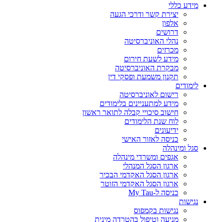
מידע כללי
יצירת קשר ודרכי הגעה
אלפון
דרושים
נהלי האוניברסיטה
מכרזים
מידע לשעת חירום
מבקרת האוניברסיטה
תקנון משמעת ופסקי דין
לימודים
רישום לאוניברסיטה
מידע למתעניינים בלימודים
חישוב סיכויי קבלה לתואר ראשון
לוח שנת הלימודים
ידיעונים
כניסה לאזור האישי
סגל ומינהלה
אגפים ומשרדי מינהלה
ארגון הסגל המנהלי
ארגון הסגל האקדמי הבכיר
ארגון הסגל האקדמי הזוטר
כניסה ל-My Tau
נגישות
נגישות בקמפוס
מניעה וטיפול בהטרדה מינית