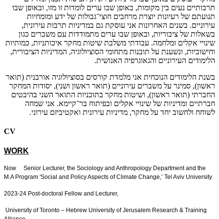
תרבותיים נעים בין מקומות, באופן שבו ערים לומדות זו מזו, ובאופן שבו
תנועתם של רעיונות יוצרת מרחבים חוצי־גבולות של ידע ומומחיות
עירוניים. בשנים האחרונות אני עוסקת גם במדיניות תרבות עירונית,
בשאלות של ציבוריות, ובאופן שבו ערים מתמודדות עם משברים כגון
שינויי אקלים ומלחמה. עבודתי משלבת שיטות מחקר איכותניות, כמותיות
וחישוביות, ונשענת על תובנות מתחומי הסוציולוגיה, המדיניות הציבורית,
הלימודים העירוניים והגאוגרפיה האנושית.
בשנת הלימודים הנוכחית אני מלמדת קורסים בסוציולוגיה אורבנית (תואר
ראשון), סמינר על משברים עירוניים (תואר ראשון ושני), יסודות המחקר
החברתי (תואר ראשון), ושיטות מחקר בתוכניות התואר השני בהיבטים
חברתיים ומדיניות של שינויי אקלים ובפיתוח בר־קיימא. אני שמחה
לשוחח ולחשוב יחד על מחקר, מדיניות עירונית ואקטיביזם עירוני.
CV
WORK
Now Senior Lecturer, the Sociology and Anthropology Department and the
M.A Program 'Social and Policy Aspects of Climate Change,’ Tel Aviv University
2023-24 Post-doctoral Fellow and Lecturer,
University of Toronto – Hebrew University of Jerusalem Research & Training
Alliance