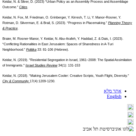
Keidar, N. & Silver, D. (2023) “Urban Policy as an Assembly Process and Assemblage
Outcome.”
Cities
.
Keidar, N. Fox, M. Friedman, O. Grinberger, Y. Kirresh, T. Li, Y. Manor-Rosner, Y.
Rotman, D. Silverman, E. & Brail, S. (2023). “Progress in Placemaking.”
Planning Theory
& Practice
.
Braier, M. Rosner-Manor, Y. Keidar, N. Abu-Arafeh, Y. Haddad, Z. & Dais, I. (2023).
“Conflicting Rationalities in East Jerusalem: Spaces of Sharedness in A-Turi
Neighborhood.”
Politika
33: 81-106 (Hebrew).
Keidar, N. (2019). "Residential Segregation in Israel, 1961–2008: The Spatial Assimilation
of Immigrants."
Israel Studies Review
34(1): 131-153
Keidar, N. (2018). “Making Jerusalem Cooler: Creative Scripts, Youth Flight, Diversity.”
City & Community
17(4):1209-1230
.
אתר מלא
English