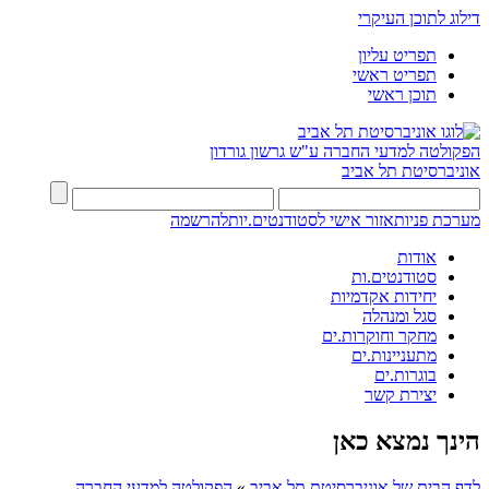
דילוג לתוכן העיקרי
תפריט עליון
תפריט ראשי
תוכן ראשי
הפקולטה למדעי החברה
ע"ש גרשון גורדון
אוניברסיטת תל אביב
מערכת פניות
אזור אישי לסטודנטים.יות
להרשמה
אודות
סטודנטים.ות
יחידות אקדמיות
סגל ומנהלה
מחקר וחוקרות.ים
מתעניינות.ים
בוגרות.ים
יצירת קשר
הינך נמצא כאן
לדף הבית של אוניברסיטת תל אביב
»
הפקולטה למדעי החברה