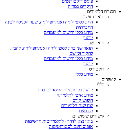
פוסט דוקטורנטים
חוקרים במדיה
תכניות הלימודים
תואר ראשון
החוג לסוציולוגיה ואנתרופולוגיה, שער הכניסה לבינה
החברתית
מידע כללי ורישום למועמדים
ידיעון
תואר שני
תואר שני בחוג לסוציולוגיה ואנתרופולוגיה, להבין,
לחקור וליישם
מידע כללי ורישום למועמדים
ידיעון
דוקטורט
מידע כללי
קישורים
כללי
ידיעון כל תוכניות הלימודים בחוג
מידע אישי לתלמיד.ה
חיפוש קורס
לוח שנת הלימודים
מילואים
קישורים שימושיים
בואו נצא לדרך - לתלמידיםות חדשיםות
אופיס חינם לסטודנטיםות