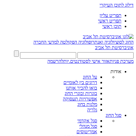
דילוג לתוכן העיקרי
תפריט עליון
תפריט ראשי
תוכן ראשי
החוג לסוציולוגיה ואנתרופולוגיה
הפקולטה למדעי החברה
אוניברסיטת תל אביב
מערכת פניות
אזור אישי לסטודנטים.יות
להרשמה
אודות
על החוג
דרוגים בין לאומיים
בואו להכיר אותנו
בוגרות ובוגרי החוג
אפשרויות תעסוקה
מלגות בחוג
גלריה
סגל החוג
סגל אקדמי
סגל מנהלי
אמריטוסים