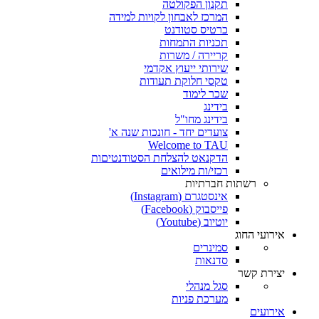
תקנון הפקולטה
המרכז לאבחון לקויות למידה
כרטיס סטודנט
תכניות התמחות
קריירה / משרות
שירותי ייעוץ אקדמי
טקסי חלוקת תעודות
שכר לימוד
בידינג
בידינג מחו"ל
צועדים יחד - חונכות שנה א'
Welcome to TAU
הדקנאט להצלחת הסטודנטיםות
רכזי/ות מילואים
רשתות חברתיות
אינסטגרם (Instagram)
פייסבוק (Facebook)
יוטיוב (Youtube)
אירועי החוג
סמינרים
סדנאות
יצירת קשר
סגל מנהלי
מערכת פניות
אירועים