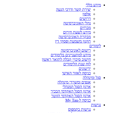
מידע כללי
יצירת קשר ודרכי הגעה
אלפון
דרושים
נהלי האוניברסיטה
מכרזים
מידע לשעת חירום
מבקרת האוניברסיטה
תקנון משמעת ופסקי דין
לימודים
רישום לאוניברסיטה
מידע למתעניינים בלימודים
חישוב סיכויי קבלה לתואר ראשון
לוח שנת הלימודים
ידיעונים
כניסה לאזור האישי
סגל ומינהלה
אגפים ומשרדי מינהלה
ארגון הסגל המנהלי
ארגון הסגל האקדמי הבכיר
ארגון הסגל האקדמי הזוטר
כניסה ל-My Tau
נגישות
נגישות בקמפוס