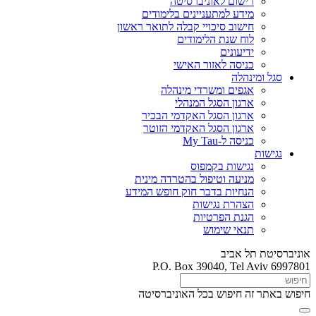
רישום לאוניברסיטה
מידע למתעניינים בלימודים
חישוב סיכויי קבלה לתואר ראשון
לוח שנת הלימודים
ידיעונים
כניסה לאזור האישי
סגל ומינהלה
אגפים ומשרדי מינהלה
ארגון הסגל המנהלי
ארגון הסגל האקדמי הבכיר
ארגון הסגל האקדמי הזוטר
כניסה ל-My Tau
נגישות
נגישות בקמפוס
מניעה וטיפול בהטרדה מינית
הנחיות בדבר חוק חופש המידע
הצהרת נגישות
הגנת הפרטיות
תנאי שימוש
אוניברסיטת תל אביב
P.O. Box 39040, Tel Aviv 6997801
חיפוש באתר זה
חיפוש בכל האוניברסיטה