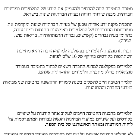
מטרת החטיבה הינה להרחיב ולהעמיק את הידע של התלמידים במדיניות
חברתית, מבנה שירותי רווחה ובעיות חברתיות שונות בישראל.
התכנית מקנה ידע אודות טבען של בעיות חברתיות שונות ומקדמת את
מעורבותם החברתית של התלמידים באמצעות התנסות במתן עזרה,
בתחומי בעיה נבחרים (קשישים, נכויות התפתחותיות, בריאות נפש,
הגירה).
תכנית זו מוצעת לתלמידים בפקולטה למדעי-החברה והיא מחייבת
השתתפות בקורסים בהיקף של 16 ש"ס לפחות.
תלמידים בפקולטה למדעי-החברה רשאים לבחור בחטיבה בעבודה
סוציאלית כחלק מתכנית הלימודים החד-חוגית שלהם.
תלמיד חטיבה חייב להשלים בשנת לימודיו הראשונה בחטיבה שני מבואות
במדעי החברה וההתנהגות.
תלמידים בתכנית החטיבה חייבים לעקוב אחר הודעות על שינויים
בקורסים ועל שינויים במועדי הבחינות והגשת עבודות המתפרסמות על
לוחות המודעות ובאתר האינטרנט של בית הספר.
לא יישלחו הודעות אישיות על שינויים בקורסים במועדי הבחינות ובמועדי