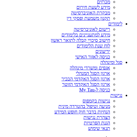
מכרזים
מידע לשעת חירום
מבקרת האוניברסיטה
תקנון משמעת ופסקי דין
לימודים
רישום לאוניברסיטה
מידע למתעניינים בלימודים
חישוב סיכויי קבלה לתואר ראשון
לוח שנת הלימודים
ידיעונים
כניסה לאזור האישי
סגל ומינהלה
אגפים ומשרדי מינהלה
ארגון הסגל המנהלי
ארגון הסגל האקדמי הבכיר
ארגון הסגל האקדמי הזוטר
כניסה ל-My Tau
נגישות
נגישות בקמפוס
מניעה וטיפול בהטרדה מינית
הנחיות בדבר חוק חופש המידע
הצהרת נגישות
הגנת הפרטיות
תנאי שימוש