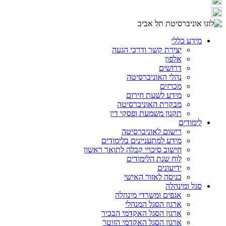
מידע כללי
יצירת קשר ודרכי הגעה
אלפון
דרושים
נהלי האוניברסיטה
מכרזים
מידע לשעת חירום
מבקרת האוניברסיטה
תקנון משמעת ופסקי דין
לימודים
רישום לאוניברסיטה
מידע למתעניינים בלימודים
חישוב סיכויי קבלה לתואר ראשון
לוח שנת הלימודים
ידיעונים
כניסה לאזור האישי
סגל ומינהלה
אגפים ומשרדי מינהלה
ארגון הסגל המנהלי
ארגון הסגל האקדמי הבכיר
ארגון הסגל האקדמי הזוטר