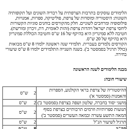
הלימודים עוסקים בתרבות הצרפתית על רבדיה השונים ועל תקופותיה
השונות: היסטוריה ומוסדות של צרפת, פוליטיקה, ספרות, אמנויות,
פילוסופיה ומרחבים לשוניים. חלק מהקורסים בוחנים סוגיות הקשורות
ליחסי צרפת ישראל ויהדות צרפת (זהות לאומית, דת, זיכרון ומורשת).
חטיבה ללא סמינריון היא בהיקף של 16 ש"ס וחטיבה הכוללת סמינריון
היא בהיקף של 20 ש"ס.
הקורסים נלמדים בעברית. תלמידי שנה ראשונה ילמדו 8 ש"ס מבואות
(כולל תרגיל בסמסטר ב'). בשנה השנייה התלמידים ילמדו 8 ש"ס שיעורי
בחירה.
​מבנה הלימודים לשנה הראשונה
שיעורי חובה:
ההיסטוריה של צרפת בראי הקולנוע, הספרות
2 ש"ס
והאמנות (סמסטר א')
מושגי יסוד בחברה, שלטון ושפה בצרפת (סמסטר ב')
2 ש"ס
תנועות ספרותיות וזרמים תרבותיים בצרפת בסוף
2 ש"ס
המאה התשע עשרה ובמאה העשרים (סמסטר ב')
תרגיל לשיעור הנ"ל
2 ש"ס
סה"כ
8 ש"ס