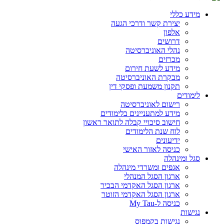
מידע כללי
יצירת קשר ודרכי הגעה
אלפון
דרושים
נהלי האוניברסיטה
מכרזים
מידע לשעת חירום
מבקרת האוניברסיטה
תקנון משמעת ופסקי דין
לימודים
רישום לאוניברסיטה
מידע למתעניינים בלימודים
חישוב סיכויי קבלה לתואר ראשון
לוח שנת הלימודים
ידיעונים
כניסה לאזור האישי
סגל ומינהלה
אגפים ומשרדי מינהלה
ארגון הסגל המנהלי
ארגון הסגל האקדמי הבכיר
ארגון הסגל האקדמי הזוטר
כניסה ל-My Tau
נגישות
נגישות בקמפוס