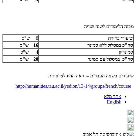
מבנה הלימודים לשנה שנייה
שיעורי בחירה
8 ש"ס
סה"כ במסלול ללא סמינר
16 ש"ס
סמינריון
4 ש"ס
סה"כ במסלול עם סמינר
20 ש"ס
שיעורים בשפה העברית – ראה החוג לצרפתית
http://humanities.tau.ac.il/yedion/13-14/groups/french/course
אתר מלא
English