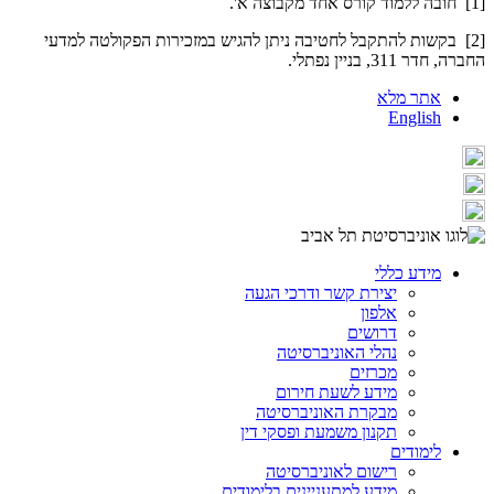
[1] חובה ללמוד קורס אחד מקבוצה א'.
[2] בקשות להתקבל לחטיבה ניתן להגיש במזכירות הפקולטה למדעי
החברה, חדר 311, בניין נפתלי.
אתר מלא
English
מידע כללי
יצירת קשר ודרכי הגעה
אלפון
דרושים
נהלי האוניברסיטה
מכרזים
מידע לשעת חירום
מבקרת האוניברסיטה
תקנון משמעת ופסקי דין
לימודים
רישום לאוניברסיטה
מידע למתעניינים בלימודים