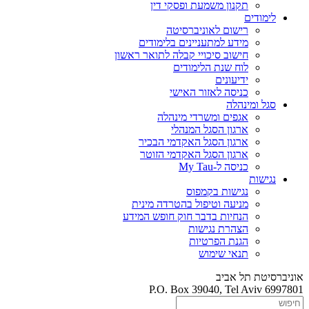
תקנון משמעת ופסקי דין
לימודים
רישום לאוניברסיטה
מידע למתעניינים בלימודים
חישוב סיכויי קבלה לתואר ראשון
לוח שנת הלימודים
ידיעונים
כניסה לאזור האישי
סגל ומינהלה
אגפים ומשרדי מינהלה
ארגון הסגל המנהלי
ארגון הסגל האקדמי הבכיר
ארגון הסגל האקדמי הזוטר
כניסה ל-My Tau
נגישות
נגישות בקמפוס
מניעה וטיפול בהטרדה מינית
הנחיות בדבר חוק חופש המידע
הצהרת נגישות
הגנת הפרטיות
תנאי שימוש
אוניברסיטת תל אביב
P.O. Box 39040, Tel Aviv 6997801