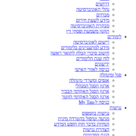
דרושים
נהלי האוניברסיטה
מכרזים
מידע לשעת חירום
מבקרת האוניברסיטה
תקנון משמעת ופסקי דין
לימודים
רישום לאוניברסיטה
מידע למתעניינים בלימודים
חישוב סיכויי קבלה לתואר ראשון
לוח שנת הלימודים
ידיעונים
כניסה לאזור האישי
סגל ומינהלה
אגפים ומשרדי מינהלה
ארגון הסגל המנהלי
ארגון הסגל האקדמי הבכיר
ארגון הסגל האקדמי הזוטר
כניסה ל-My Tau
נגישות
נגישות בקמפוס
מניעה וטיפול בהטרדה מינית
הנחיות בדבר חוק חופש המידע
הצהרת נגישות
הגנת הפרטיות