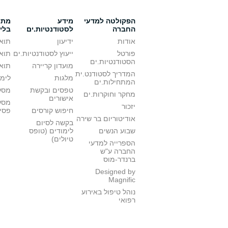
הפקולטה למדעי
מידע
מתענ
החברה
לסטודנטיות.ים
בלי
אודות
ידיעון
תואר
פורטל
ייעוץ לסטודנטיות.ים
תואר
הסטודנטיות.ים
מועדון קריירה
תואר
המדריך לסטודנט.ית
מלגות
לימו
המתחילות.ים
טפסים ובקשת
מסלו
מחקר וחוקרות.ים
אישורים
מסל
יזכור
חיפוש קורסים
פסי
אודיטוריום בר שירה
בקשה לסיום
שבוע הנשים
לימודים (טופס
טיולים)
הספרייה למדעי
החברה ע"ש
ברנדר-מוס
Designed by
Magnific
נוהל טיפול באירוע
רפואי