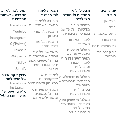
יינות.ים
מסלולי לימוד
תכניות לימוד
הפקולטה למדעי
מודים
מיוחדים ולימודים
לתואר שני
החברה - רשתות
משולבים
חברתיות
 ראשון
היחידה ללימודי
מסלול מובילי
המשך והשתלמויות
Facebook
 שני
מדיניות – תואר שני
התכנית ללימודי
Youtube
 שני באנגלית
במדיניות ציבורית
ביטחון
Instagram
די תעודה
לימודי האיחוד
התכנית בלימודי
האירופי
X (Twitter)
ל מצטיינות.ים
דיפלומטיה
מסלול מנהיגות
LinkedIn
ול קבלה ללא
תואר שני בלימודי
ומשאבי אנוש –
כומטרי
עבודה – התמקדות
Wikipedia
תואר ראשון דו-חוגי
בניהול משאבי אנוש,
לימודי עבודה
TikTok
יחסי עבודה ושינוי
וסוציולוגיה
ארגוני
Spotify
ואנתרופולוגיה
לימודי מ"א
ערוץ אקטואליה
מסלול אנתרופולוגיה
אקזקוטיביים
של הפקולטה
חברתית ותרבותית –
בביטחון ודיפלומטיה
Facebook
תואר שני
Instagram
בסוציולוגיה
תכנית לתואר שני
טלגרם: אקטואליה
ואנתרופולוגיה
בניהול סכסוכים
מדעי החברה TAU
וגישור ע"ש אוונס
מסלול אי שוויון וצדק
חלוקתי – תואר שני
בסוציולוגיה
ואנתרופולוגיה