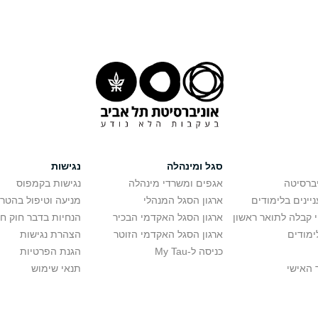
סגל ומינהלה
נגישות
יברסיטה
אגפים ומשרדי מינהלה
נגישות בקמפוס
יינים בלימודים
ארגון הסגל המנהלי
מניעה וטיפול בהטר
י קבלה לתואר ראשון
ארגון הסגל האקדמי הבכיר
הנחיות בדבר חוק ח
ימודים
ארגון הסגל האקדמי הזוטר
הצהרת נגישות
כניסה ל-My Tau
הגנת הפרטיות
 האישי
תנאי שימוש