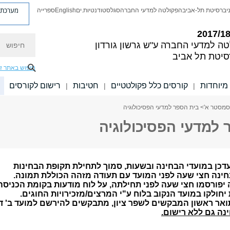
מערכת פ
יברסיטת תל-אביב
הפקולטה למדעי החברה
סגל
סטודנטיות.ים
English
ספרייה
חיפוש
טה למדעי החברה
ע"ש גרשון גורדון
סיטת תל אביב
חיפוש באתר ז
מיוחדות
קורסים כלל פקולטטיים
חטיבות
רישום לקורסים
|
|
|
סמסטר א'
> בית הספר למדעי הפסיכולוגיה
 למדעי הפסיכולוגיה