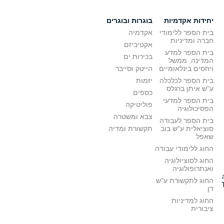
יחידות אקדמיות
בוגרות ובוגרים
בית הספר ללימודי
אקדמיה
חברה ומדיניות
אקטיביזם
בית הספר למדע
בכירות.ים
המדינה, ממשל
ויחסים בינלאומיים
הייטק וסייבר
בית הספר לכלכלה
יזמות
ע"ש איתן ברגלס
כספים
בית הספר למדעי
פוליטיקה
הפסיכולוגיה
צבא ומשטרה
בית הספר לעבודה
סוציאלית ע"ש בוב
תקשורת ומדיה
שאפל
החוג ללימודי עבודה
החוג לסוציולוגיה
ואנתרופולוגיה
החוג לתקשורת ע"ש
דן
החוג למדיניות
ציבורית