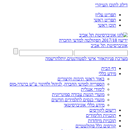
דילוג לתוכן העיקרי
תפריט עליון
תפריט ראשי
תוכן ראשי
ידיעון 2017/18
הפקולטה למדעי החברה
אוניברסיטת תל אביב
מערכת פניות
אזור אישי לסטודנטים.יות
להרשמה
דף הבית
מידע כללי
באור ראשי תיבות וקיצורים
הספרייה למדעי החברה, לניהול ולחינוך ע"ש ברנדר-מוס
לימודי אנגלית
מועדי הגשת עבודה סמינריונית
מועדי כנסים לתלמידים חדשים
מידע כללי אוניברסיטאי
רישום לקורסים
תוכניות הלימודים
תוכניות מיוחדות
קורסים כלל פקולטטיים