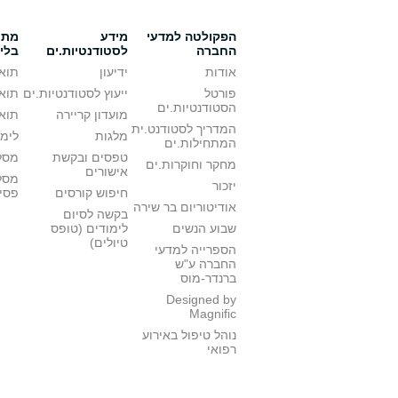
הפקולטה למדעי
מידע
מתענ
החברה
לסטודנטיות.ים
בלי
אודות
ידיעון
תואר
פורטל
ייעוץ לסטודנטיות.ים
תואר
הסטודנטיות.ים
מועדון קריירה
תואר
המדריך לסטודנט.ית
מלגות
לימו
המתחילות.ים
טפסים ובקשת
מסלו
מחקר וחוקרות.ים
אישורים
מסל
יזכור
חיפוש קורסים
פסי
אודיטוריום בר שירה
בקשה לסיום
שבוע הנשים
לימודים (טופס
טיולים)
הספרייה למדעי
החברה ע"ש
ברנדר-מוס
Designed by
Magnific
נוהל טיפול באירוע
רפואי