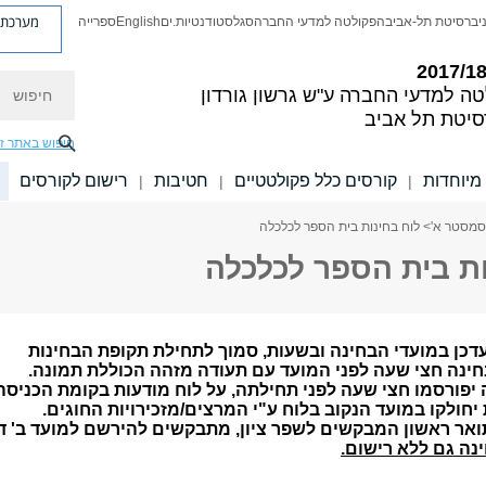
מערכת פ
יברסיטת תל-אביב
הפקולטה למדעי החברה
סגל
סטודנטיות.ים
English
ספרייה
חיפוש
טה למדעי החברה
ע"ש גרשון גורדון
סיטת תל אביב
חיפוש באתר ז
מיוחדות
קורסים כלל פקולטטיים
חטיבות
רישום לקורסים
|
|
|
סמסטר א'
> לוח בחינות בית הספר לכלכלה
ות בית הספר לכלכלה