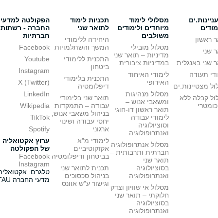
יינות.ים
מסלולי לימוד
תכניות לימוד
הפקולטה למדעי
מודים
מיוחדים ולימודים
לתואר שני
החברה - רשתות
משולבים
חברתיות
 ראשון
היחידה ללימודי
מסלול מובילי
המשך והשתלמויות
Facebook
 שני
מדיניות – תואר שני
התכנית ללימודי
Youtube
 שני באנגלית
במדיניות ציבורית
ביטחון
Instagram
די תעודה
לימודי האיחוד
התכנית בלימודי
האירופי
X (Twitter)
ל מצטיינות.ים
דיפלומטיה
מסלול מנהיגות
LinkedIn
ול קבלה ללא
תואר שני בלימודי
ומשאבי אנוש –
כומטרי
עבודה – התמקדות
Wikipedia
תואר ראשון דו-חוגי
בניהול משאבי אנוש,
לימודי עבודה
TikTok
יחסי עבודה ושינוי
וסוציולוגיה
ארגוני
Spotify
ואנתרופולוגיה
לימודי מ"א
ערוץ אקטואליה
מסלול אנתרופולוגיה
אקזקוטיביים
של הפקולטה
חברתית ותרבותית –
בביטחון ודיפלומטיה
Facebook
תואר שני
Instagram
בסוציולוגיה
תכנית לתואר שני
טלגרם: אקטואליה
ואנתרופולוגיה
בניהול סכסוכים
מדעי החברה TAU
וגישור ע"ש אוונס
מסלול אי שוויון וצדק
חלוקתי – תואר שני
בסוציולוגיה
ואנתרופולוגיה