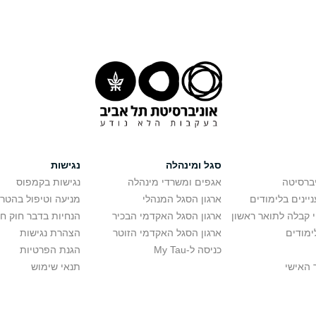
סגל ומינהלה
נגישות
יברסיטה
אגפים ומשרדי מינהלה
נגישות בקמפוס
יינים בלימודים
ארגון הסגל המנהלי
מניעה וטיפול בהטר
י קבלה לתואר ראשון
ארגון הסגל האקדמי הבכיר
הנחיות בדבר חוק ח
ימודים
ארגון הסגל האקדמי הזוטר
הצהרת נגישות
כניסה ל-My Tau
הגנת הפרטיות
 האישי
תנאי שימוש