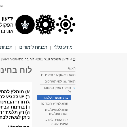
תוכן
תפריט
אונ
עליון
ראשי
ידיעון 2017/18
הפקול
אוניבר
מידע כללי
תכניות לימודים
תכניות 
|
|
הינך נמצא כאן
>
ידיעון תשע"ח 2017/18
>
לוח בחינות
>
תואר ראשון 
לוח בחינ
ראשי
תואר ראשון לפי תאריכים
תואר שני לפי תאריכים
תואר ראשון סמסטר
א'
בית הספר לכלכלה
החוג למדע המדינה
החוג לסוציולוגיה
ואנתרופולוגיה
בית הספר למדעי
הפסיכולוגיה