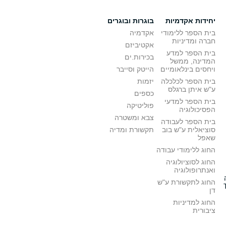
יחידות אקדמיות
בוגרות ובוגרים
בית הספר ללימודי
אקדמיה
חברה ומדיניות
אקטיביזם
בית הספר למדע
בכירות.ים
המדינה, ממשל
ויחסים בינלאומיים
הייטק וסייבר
בית הספר לכלכלה
יזמות
ע"ש איתן ברגלס
כספים
בית הספר למדעי
פוליטיקה
הפסיכולוגיה
צבא ומשטרה
בית הספר לעבודה
סוציאלית ע"ש בוב
תקשורת ומדיה
שאפל
החוג ללימודי עבודה
החוג לסוציולוגיה
ואנתרופולוגיה
החוג לתקשורת ע"ש
דן
החוג למדיניות
ציבורית