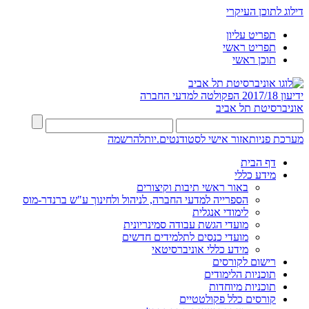
דילוג לתוכן העיקרי
תפריט עליון
תפריט ראשי
תוכן ראשי
ידיעון 2017/18
הפקולטה למדעי החברה
אוניברסיטת תל אביב
מערכת פניות
אזור אישי לסטודנטים.יות
להרשמה
דף הבית
מידע כללי
באור ראשי תיבות וקיצורים
הספרייה למדעי החברה, לניהול ולחינוך ע"ש ברנדר-מוס
לימודי אנגלית
מועדי הגשת עבודה סמינריונית
מועדי כנסים לתלמידים חדשים
מידע כללי אוניברסיטאי
רישום לקורסים
תוכניות הלימודים
תוכניות מיוחדות
קורסים כלל פקולטטיים