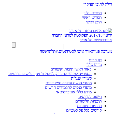
דילוג לתוכן העיקרי
תפריט עליון
תפריט ראשי
תוכן ראשי
ידיעון 2017/18
הפקולטה למדעי החברה
אוניברסיטת תל אביב
מערכת פניות
אזור אישי לסטודנטים.יות
להרשמה
דף הבית
מידע כללי
באור ראשי תיבות וקיצורים
הספרייה למדעי החברה, לניהול ולחינוך ע"ש ברנדר-מוס
לימודי אנגלית
מועדי הגשת עבודה סמינריונית
מועדי כנסים לתלמידים חדשים
מידע כללי אוניברסיטאי
רישום לקורסים
תוכניות הלימודים
תוכניות מיוחדות
קורסים כלל פקולטטיים