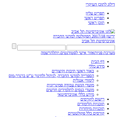
דילוג לתוכן העיקרי
תפריט עליון
תפריט ראשי
תוכן ראשי
ידיעון 2017/18
הפקולטה למדעי החברה
אוניברסיטת תל אביב
מערכת פניות
אזור אישי לסטודנטים.יות
להרשמה
דף הבית
מידע כללי
באור ראשי תיבות וקיצורים
הספרייה למדעי החברה, לניהול ולחינוך ע"ש ברנדר-מוס
לימודי אנגלית
מועדי הגשת עבודה סמינריונית
מועדי כנסים לתלמידים חדשים
מידע כללי אוניברסיטאי
רישום לקורסים
תוכניות הלימודים
תוכניות מיוחדות
קורסים כלל פקולטטיים