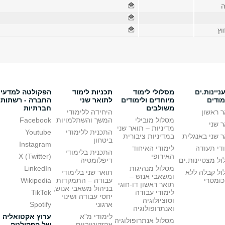
ה
וץ
יינות.ים
מסלולי לימוד
תכניות לימוד
הפקולטה למדעי
מודים
מיוחדים ולימודים
לתואר שני
החברה - רשתות
משולבים
חברתיות
 ראשון
היחידה ללימודי
מסלול מובילי
המשך והשתלמויות
Facebook
 שני
מדיניות – תואר שני
התכנית ללימודי
Youtube
 שני באנגלית
במדיניות ציבורית
ביטחון
Instagram
די תעודה
לימודי האיחוד
התכנית בלימודי
האירופי
X (Twitter)
ל מצטיינות.ים
דיפלומטיה
מסלול מנהיגות
LinkedIn
ול קבלה ללא
תואר שני בלימודי
ומשאבי אנוש –
כומטרי
עבודה – התמקדות
Wikipedia
תואר ראשון דו-חוגי
בניהול משאבי אנוש,
לימודי עבודה
TikTok
יחסי עבודה ושינוי
וסוציולוגיה
ארגוני
Spotify
ואנתרופולוגיה
לימודי מ"א
ערוץ אקטואליה
מסלול אנתרופולוגיה
אקזקוטיביים
של הפקולטה