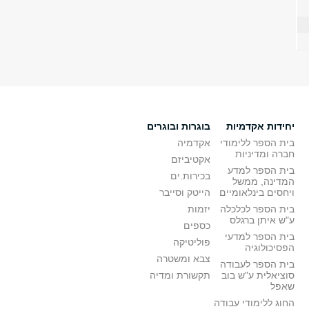
יחידות אקדמיות
בוגרות ובוגרים
בית הספר ללימודי
אקדמיה
חברה ומדיניות
אקטיביזם
בית הספר למדע
בכירות.ים
המדינה, ממשל
ויחסים בינלאומיים
הייטק וסייבר
בית הספר לכלכלה
יזמות
ע"ש איתן ברגלס
כספים
בית הספר למדעי
פוליטיקה
הפסיכולוגיה
צבא ומשטרה
בית הספר לעבודה
סוציאלית ע"ש בוב
תקשורת ומדיה
שאפל
החוג ללימודי עבודה