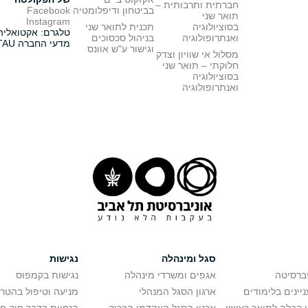
חברתית ותרבותית –
בביטחון ודיפלומטיה
Facebook
תואר שני
Instagram
בסוציולוגיה
תכנית לתואר שני
טלגרם: אקטואליה
ואנתרופולוגיה
בניהול סכסוכים
מדעי החברה TAU
וגישור ע"ש אוונס
מסלול אי שוויון וצדק
חלוקתי – תואר שני
בסוציולוגיה
ואנתרופולוגיה
סגל ומינהלה
נגישות
יברסיטה
אגפים ומשרדי מינהלה
נגישות בקמפוס
יינים בלימודים
ארגון הסגל המנהלי
מניעה וטיפול בהטר