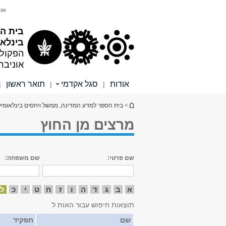
תוכן
תפריט
אונ
עליון
ראשי
בית ה
בינלאו
הפקול
אוניבר
אודות
סגל אקדמי
תואר ראשון
|
|
|
הינך נמצא כאן
>
בית הספר למדע המדינה, ממשל ויחסים בינלאומיי
מרצים מן החוץ
שם פרטי:
שם משפחה:
א
ב
ג
ד
ה
ו
ז
ח
ט
י
כ
ל
תוצאות חיפוש עבור האות ל
שם
תפקיד