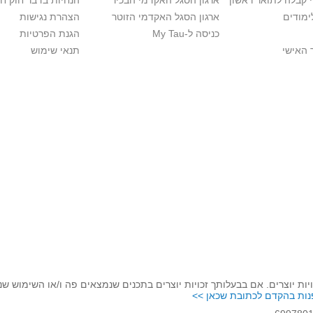
י קבלה לתואר ראשון
ארגון הסגל האקדמי הבכיר
הנחיות בדבר חוק ח
ימודים
ארגון הסגל האקדמי הזוטר
הצהרת נגישות
כניסה ל-My Tau
הגנת הפרטיות
 האישי
תנאי שימוש
יות יוצרים. אם בבעלותך זכויות יוצרים בתכנים שנמצאים פה ו/או השימוש ש
נות בהקדם לכתובת שכאן >>