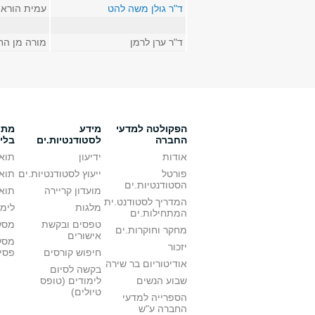
ד"ר גולן משה להט
עמית הורא
ד"ר ערן לרמן
מורה מן הח
הפקולטה למדעי
מידע
מתענ
החברה
לסטודנטיות.ים
בלי
אודות
ידיעון
תואר
פורטל
ייעוץ לסטודנטיות.ים
תואר
הסטודנטיות.ים
מועדון קריירה
תואר
המדריך לסטודנט.ית
מלגות
לימו
המתחילות.ים
טפסים ובקשת
מסלו
מחקר וחוקרות.ים
אישורים
מסל
יזכור
חיפוש קורסים
פסי
אודיטוריום בר שירה
בקשה לסיום
שבוע הנשים
לימודים (טופס
טיולים)
הספרייה למדעי
החברה ע"ש