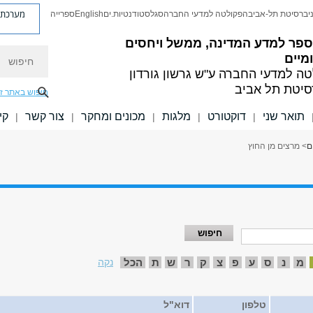
מערכת פ
יברסיטת תל-אביב
הפקולטה למדעי החברה
סגל
סטודנטיות.ים
English
ספרייה
ספר למדע המדינה, ממשל ויחסים
חיפוש
מיים
טה למדעי החברה
ע"ש גרשון גורדון
סיטת תל אביב
חיפוש באתר ז
תואר שני
דוקטורט
מלגות
מכונים ומחקר
צור קשר
קי
|
|
|
|
|
ם
> מרצים מן החוץ
מ
נ
ס
ע
פ
צ
ק
ר
ש
ת
הכל
נקה
טלפון
דוא"ל