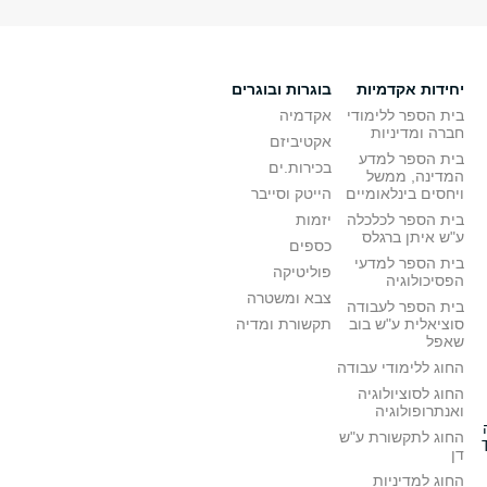
יחידות אקדמיות
בוגרות ובוגרים
בית הספר ללימודי
אקדמיה
חברה ומדיניות
אקטיביזם
בית הספר למדע
בכירות.ים
המדינה, ממשל
ויחסים בינלאומיים
הייטק וסייבר
בית הספר לכלכלה
יזמות
ע"ש איתן ברגלס
כספים
בית הספר למדעי
פוליטיקה
הפסיכולוגיה
צבא ומשטרה
בית הספר לעבודה
סוציאלית ע"ש בוב
תקשורת ומדיה
שאפל
החוג ללימודי עבודה
החוג לסוציולוגיה
ואנתרופולוגיה
החוג לתקשורת ע"ש
דן
החוג למדיניות