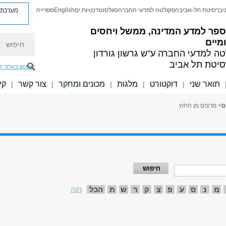
מערכת פ
יברסיטת תל-אביב
הפקולטה למדעי החברה
סגל
סטודנטיות.ים
English
ספרייה
ספר למדע המדינה, ממשל ויחסים
חיפוש
מיים
טה למדעי החברה
ע"ש גרשון גורדון
סיטת תל אביב
חיפוש באתר ז
תואר שני
דוקטורט
מלגות
מכונים ומחקר
צור קשר
קי
|
|
|
|
|
ם
> מרצים מן החוץ
מ
נ
ס
ע
פ
צ
ק
ר
ש
ת
הכל
נקה