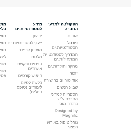
הפקולטה למדעי
מידע
מתענ
החברה
לסטודנטיות.ים
בלי
אודות
ידיעון
תואר
פורטל
ייעוץ לסטודנטיות.ים
תואר
הסטודנטיות.ים
מועדון קריירה
תואר
המדריך לסטודנט.ית
מלגות
לימו
המתחילות.ים
טפסים ובקשת
מסלו
מחקר וחוקרות.ים
אישורים
מסל
יזכור
חיפוש קורסים
פסי
אודיטוריום בר שירה
בקשה לסיום
שבוע הנשים
לימודים (טופס
טיולים)
הספרייה למדעי
החברה ע"ש
ברנדר-מוס
Designed by
Magnific
נוהל טיפול באירוע
רפואי