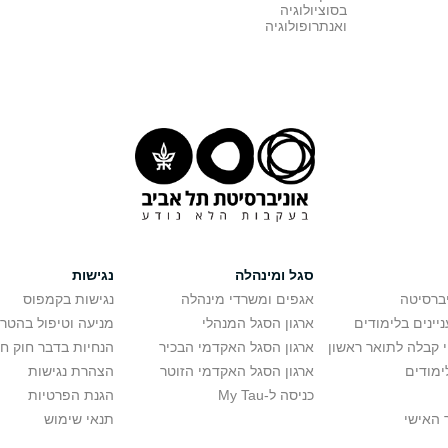
בסוציולוגיה
ואנתרופולוגיה
סגל ומינהלה
נגישות
יברסיטה
אגפים ומשרדי מינהלה
נגישות בקמפוס
יינים בלימודים
ארגון הסגל המנהלי
מניעה וטיפול בהטר
י קבלה לתואר ראשון
ארגון הסגל האקדמי הבכיר
הנחיות בדבר חוק ח
ימודים
ארגון הסגל האקדמי הזוטר
הצהרת נגישות
כניסה ל-My Tau
הגנת הפרטיות
 האישי
תנאי שימוש