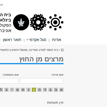
תוכן
תפריט
אונ
עליון
ראשי
בית ה
בינלאו
הפקול
אוניבר
אודות
סגל אקדמי
תואר ראשון
|
|
|
הינך נמצא כאן
>
בית הספר למדע המדינה, ממשל ויחסים בינלאומיי
מרצים מן החוץ
שם פרטי:
שם משפחה:
א
ב
ג
ד
ה
ו
ז
ח
ט
י
כ
ל
אין תוצאות