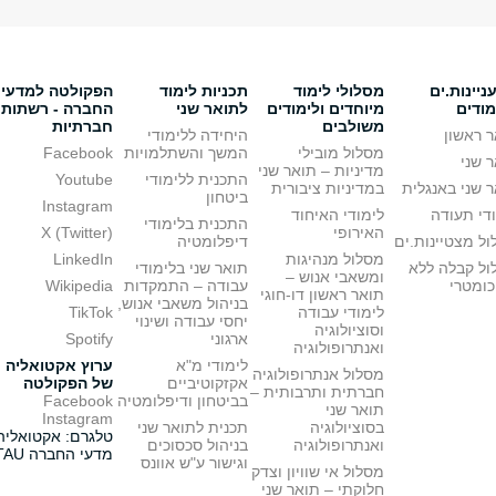
יינות.ים
מסלולי לימוד
תכניות לימוד
הפקולטה למדעי
מודים
מיוחדים ולימודים
לתואר שני
החברה - רשתות
משולבים
חברתיות
 ראשון
היחידה ללימודי
מסלול מובילי
המשך והשתלמויות
Facebook
 שני
מדיניות – תואר שני
התכנית ללימודי
Youtube
 שני באנגלית
במדיניות ציבורית
ביטחון
Instagram
די תעודה
לימודי האיחוד
התכנית בלימודי
האירופי
X (Twitter)
ל מצטיינות.ים
דיפלומטיה
מסלול מנהיגות
LinkedIn
ול קבלה ללא
תואר שני בלימודי
ומשאבי אנוש –
כומטרי
עבודה – התמקדות
Wikipedia
תואר ראשון דו-חוגי
בניהול משאבי אנוש,
לימודי עבודה
TikTok
יחסי עבודה ושינוי
וסוציולוגיה
ארגוני
Spotify
ואנתרופולוגיה
לימודי מ"א
ערוץ אקטואליה
מסלול אנתרופולוגיה
אקזקוטיביים
של הפקולטה
חברתית ותרבותית –
בביטחון ודיפלומטיה
Facebook
תואר שני
Instagram
בסוציולוגיה
תכנית לתואר שני
טלגרם: אקטואליה
ואנתרופולוגיה
בניהול סכסוכים
מדעי החברה TAU
וגישור ע"ש אוונס
מסלול אי שוויון וצדק
חלוקתי – תואר שני