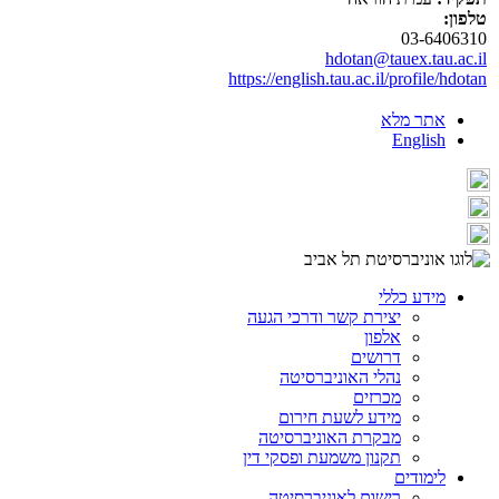
טלפון:
03-6406310
hdotan@tauex.tau.ac.il
https://english.tau.ac.il/profile/hdotan
אתר מלא
English
מידע כללי
יצירת קשר ודרכי הגעה
אלפון
דרושים
נהלי האוניברסיטה
מכרזים
מידע לשעת חירום
מבקרת האוניברסיטה
תקנון משמעת ופסקי דין
לימודים
רישום לאוניברסיטה