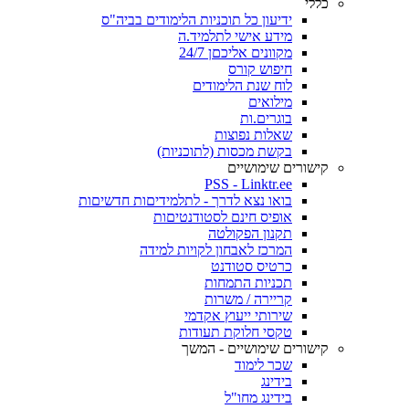
כללי
ידיעון כל תוכניות הלימודים בביה"ס
מידע אישי לתלמיד.ה
מקוונים אליכםן 24/7
חיפוש קורס
לוח שנת הלימודים
מילואים
בוגרים.ות
שאלות נפוצות
בקשת מכסות (לתוכניות)
קישורים שימושיים
PSS - Linktr.ee
בואו נצא לדרך - לתלמידיםות חדשיםות
אופיס חינם לסטודנטיםות
תקנון הפקולטה
המרכז לאבחון לקויות למידה
כרטיס סטודנט
תכניות התמחות
קריירה / משרות
שירותי ייעוץ אקדמי
טקסי חלוקת תעודות
קישורים שימושיים - המשך
שכר לימוד
בידינג
בידינג מחו"ל