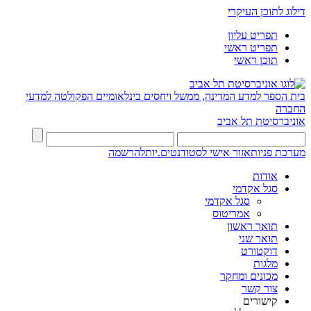
דילוג לתוכן העיקרי
תפריט עליון
תפריט ראשי
תוכן ראשי
בית הספר למדע המדינה, ממשל ויחסים בינלאומיים
הפקולטה למדעי
החברה
אוניברסיטת תל אביב
מערכת פניות
אזור אישי לסטודנטים.יות
להרשמה
אודות
סגל אקדמי
סגל אקדמי
אמריטוס
תואר ראשון
תואר שני
דוקטורט
מלגות
מכונים ומחקר
צור קשר
קישורים