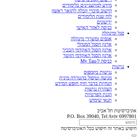
מידע למתעניינים בלימודים
חישוב סיכויי קבלה לתואר ראשון
לוח שנת הלימודים
ידיעונים
כניסה לאזור האישי
סגל ומינהלה
אגפים ומשרדי מינהלה
ארגון הסגל המנהלי
ארגון הסגל האקדמי הבכיר
ארגון הסגל האקדמי הזוטר
כניסה ל-My Tau
נגישות
נגישות בקמפוס
מניעה וטיפול בהטרדה מינית
הנחיות בדבר חוק חופש המידע
הצהרת נגישות
הגנת הפרטיות
תנאי שימוש
אוניברסיטת תל אביב
P.O. Box 39040, Tel Aviv 6997801
חיפוש באתר זה
חיפוש בכל האוניברסיטה