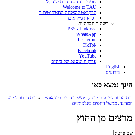
צועדים יחד - חונכות שנה א'
Welcome to TAU
הדקנאט להצלחת הסטודנטיםות
רכזי/ות מילואים
רשתות חברתיות
PSS - Linktr.ee
WhatsApp
Instagram
TikTok
Facebook
YouTube
ערוץ הווטסאפ של ביה"ס
English
אירועים
הינך נמצא כאן
בית הספר למדע המדינה, ממשל ויחסים בינלאומיים
»
בית הספר למדע
המדינה, ממשל ויחסים בינלאומיים
מרצים מן החוץ
שם פרטי: