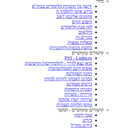
כללי
ידיעון כל תוכניות הלימודים בביה"ס
מידע אישי לתלמיד.ה
מקוונים אליכםן 24/7
חיפוש קורס
לוח שנת הלימודים
מילואים
בוגרים.ות
שאלות נפוצות
בקשת מכסות (לתוכניות)
קישורים שימושיים
PSS - Linktr.ee
בואו נצא לדרך - לתלמידיםות חדשיםות
אופיס חינם לסטודנטיםות
תקנון הפקולטה
המרכז לאבחון לקויות למידה
כרטיס סטודנט
תכניות התמחות
קריירה / משרות
שירותי ייעוץ אקדמי
טקסי חלוקת תעודות
קישורים שימושיים - המשך
שכר לימוד
בידינג
בידינג מחו"ל