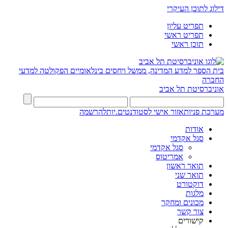
דילוג לתוכן העיקרי
תפריט עליון
תפריט ראשי
תוכן ראשי
בית הספר למדע המדינה, ממשל ויחסים בינלאומיים
הפקולטה למדעי
החברה
אוניברסיטת תל אביב
מערכת פניות
אזור אישי לסטודנטים.יות
להרשמה
אודות
סגל אקדמי
סגל אקדמי
אמריטוס
תואר ראשון
תואר שני
דוקטורט
מלגות
מכונים ומחקר
צור קשר
קישורים