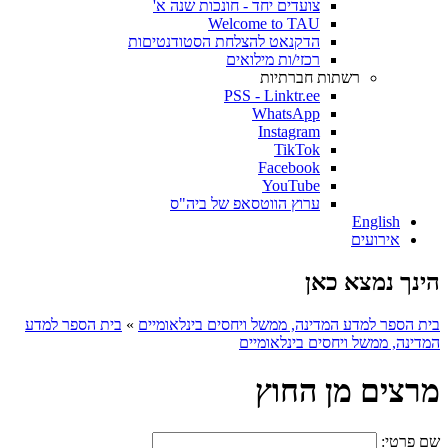
צועדים יחד - חונכות שנה א'
Welcome to TAU
הדקנאט להצלחת הסטודנטיםות
רכזי/ות מילואים
רשתות חברתיות
PSS - Linktr.ee
WhatsApp
Instagram
TikTok
Facebook
YouTube
ערוץ הווטסאפ של ביה"ס
English
אירועים
הינך נמצא כאן
בית הספר למדע המדינה, ממשל ויחסים בינלאומיים
»
בית הספר למדע
המדינה, ממשל ויחסים בינלאומיים
מרצים מן החוץ
שם פרטי: