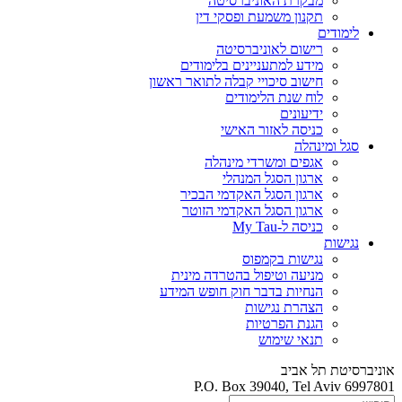
מבקרת האוניברסיטה
תקנון משמעת ופסקי דין
לימודים
רישום לאוניברסיטה
מידע למתעניינים בלימודים
חישוב סיכויי קבלה לתואר ראשון
לוח שנת הלימודים
ידיעונים
כניסה לאזור האישי
סגל ומינהלה
אגפים ומשרדי מינהלה
ארגון הסגל המנהלי
ארגון הסגל האקדמי הבכיר
ארגון הסגל האקדמי הזוטר
כניסה ל-My Tau
נגישות
נגישות בקמפוס
מניעה וטיפול בהטרדה מינית
הנחיות בדבר חוק חופש המידע
הצהרת נגישות
הגנת הפרטיות
תנאי שימוש
אוניברסיטת תל אביב
P.O. Box 39040, Tel Aviv 6997801