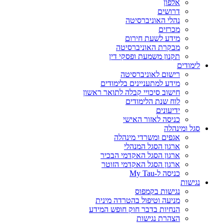
אלפון
דרושים
נהלי האוניברסיטה
מכרזים
מידע לשעת חירום
מבקרת האוניברסיטה
תקנון משמעת ופסקי דין
לימודים
רישום לאוניברסיטה
מידע למתעניינים בלימודים
חישוב סיכויי קבלה לתואר ראשון
לוח שנת הלימודים
ידיעונים
כניסה לאזור האישי
סגל ומינהלה
אגפים ומשרדי מינהלה
ארגון הסגל המנהלי
ארגון הסגל האקדמי הבכיר
ארגון הסגל האקדמי הזוטר
כניסה ל-My Tau
נגישות
נגישות בקמפוס
מניעה וטיפול בהטרדה מינית
הנחיות בדבר חוק חופש המידע
הצהרת נגישות