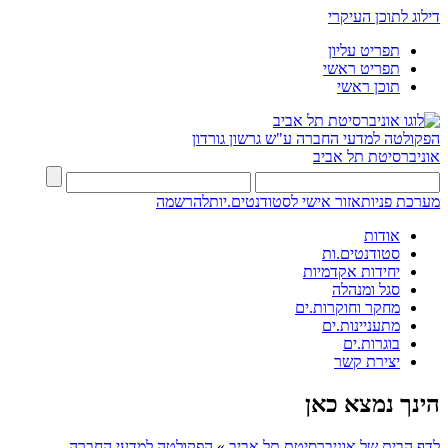
דילוג לתוכן העיקרי
תפריט עליון
תפריט ראשי
תוכן ראשי
הפקולטה למדעי החברה
ע"ש גרשון גורדון
אוניברסיטת תל אביב
מערכת פניות
אזור אישי לסטודנטים.יות
להרשמה
אודות
סטודנטים.ות
יחידות אקדמיות
סגל ומנהלה
מחקר וחוקרות.ים
מתעניינות.ים
בוגרות.ים
יצירת קשר
הינך נמצא כאן
לדף הבית של אוניברסיטת תל אביב
»
הפקולטה למדעי החברה