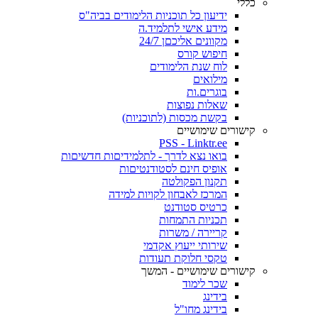
כללי
ידיעון כל תוכניות הלימודים בביה"ס
מידע אישי לתלמיד.ה
מקוונים אליכםן 24/7
חיפוש קורס
לוח שנת הלימודים
מילואים
בוגרים.ות
שאלות נפוצות
בקשת מכסות (לתוכניות)
קישורים שימושיים
PSS - Linktr.ee
בואו נצא לדרך - לתלמידיםות חדשיםות
אופיס חינם לסטודנטיםות
תקנון הפקולטה
המרכז לאבחון לקויות למידה
כרטיס סטודנט
תכניות התמחות
קריירה / משרות
שירותי ייעוץ אקדמי
טקסי חלוקת תעודות
קישורים שימושיים - המשך
שכר לימוד
בידינג
בידינג מחו"ל