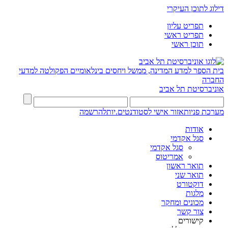
דילוג לתוכן העיקרי
תפריט עליון
תפריט ראשי
תוכן ראשי
בית הספר למדע המדינה, ממשל ויחסים בינלאומיים
הפקולטה למדעי
החברה
אוניברסיטת תל אביב
מערכת פניות
אזור אישי לסטודנטים.יות
להרשמה
אודות
סגל אקדמי
סגל אקדמי
אמריטוס
תואר ראשון
תואר שני
דוקטורט
מלגות
מכונים ומחקר
צור קשר
קישורים