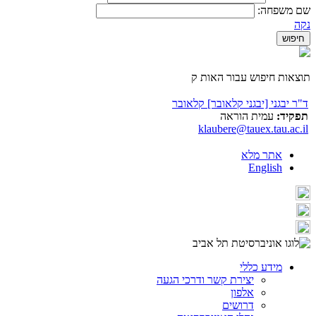
שם משפחה:
נקה
תוצאות חיפוש עבור האות ק
ד"ר יבגני [יבגני קלאובר] קלאובר
תפקיד:
עמית הוראה
klaubere@tauex.tau.ac.il
אתר מלא
English
מידע כללי
יצירת קשר ודרכי הגעה
אלפון
דרושים