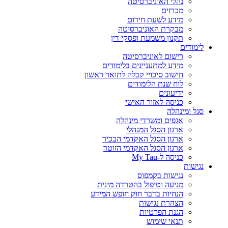
נהלי האוניברסיטה
מכרזים
מידע לשעת חירום
מבקרת האוניברסיטה
תקנון משמעת ופסקי דין
לימודים
רישום לאוניברסיטה
מידע למתעניינים בלימודים
חישוב סיכויי קבלה לתואר ראשון
לוח שנת הלימודים
ידיעונים
כניסה לאזור האישי
סגל ומינהלה
אגפים ומשרדי מינהלה
ארגון הסגל המנהלי
ארגון הסגל האקדמי הבכיר
ארגון הסגל האקדמי הזוטר
כניסה ל-My Tau
נגישות
נגישות בקמפוס
מניעה וטיפול בהטרדה מינית
הנחיות בדבר חוק חופש המידע
הצהרת נגישות
הגנת הפרטיות
תנאי שימוש