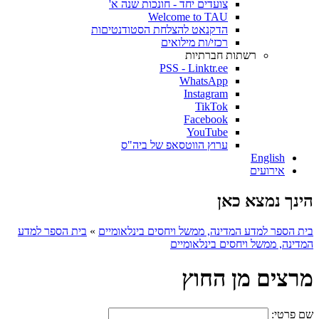
צועדים יחד - חונכות שנה א'
Welcome to TAU
הדקנאט להצלחת הסטודנטיםות
רכזי/ות מילואים
רשתות חברתיות
PSS - Linktr.ee
WhatsApp
Instagram
TikTok
Facebook
YouTube
ערוץ הווטסאפ של ביה"ס
English
אירועים
הינך נמצא כאן
בית הספר למדע המדינה, ממשל ויחסים בינלאומיים
»
בית הספר למדע
המדינה, ממשל ויחסים בינלאומיים
מרצים מן החוץ
שם פרטי: