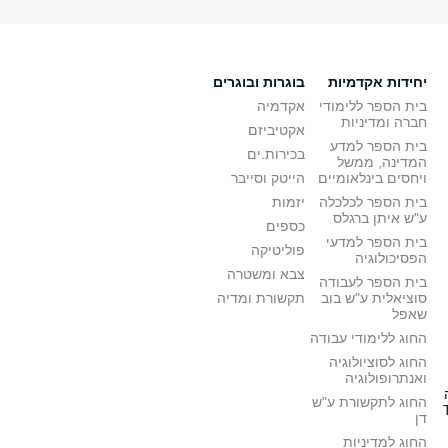
יחידות אקדמיות
בוגרות ובוגרים
בית הספר ללימודי
אקדמיה
חברה ומדיניות
אקטיביזם
בית הספר למדע
בכירות.ים
המדינה, ממשל
ויחסים בינלאומיים
הייטק וסייבר
בית הספר לכלכלה
יזמות
ע"ש איתן ברגלס
כספים
בית הספר למדעי
פוליטיקה
הפסיכולוגיה
צבא ומשטרה
בית הספר לעבודה
סוציאלית ע"ש בוב
תקשורת ומדיה
שאפל
החוג ללימודי עבודה
החוג לסוציולוגיה
ואנתרופולוגיה
החוג לתקשורת ע"ש
דן
החוג למדיניות