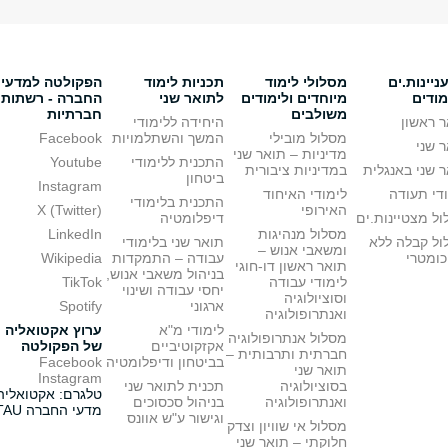
יינות.ים
מסלולי לימוד
תכניות לימוד
הפקולטה למדעי
מודים
מיוחדים ולימודים
לתואר שני
החברה - רשתות
משולבים
חברתיות
 ראשון
היחידה ללימודי
מסלול מובילי
המשך והשתלמויות
Facebook
 שני
מדיניות – תואר שני
התכנית ללימודי
Youtube
 שני באנגלית
במדיניות ציבורית
ביטחון
Instagram
די תעודה
לימודי האיחוד
התכנית בלימודי
האירופי
X (Twitter)
ל מצטיינות.ים
דיפלומטיה
מסלול מנהיגות
LinkedIn
ול קבלה ללא
תואר שני בלימודי
ומשאבי אנוש –
כומטרי
עבודה – התמקדות
Wikipedia
תואר ראשון דו-חוגי
בניהול משאבי אנוש,
לימודי עבודה
TikTok
יחסי עבודה ושינוי
וסוציולוגיה
ארגוני
Spotify
ואנתרופולוגיה
לימודי מ"א
ערוץ אקטואליה
מסלול אנתרופולוגיה
אקזקוטיביים
של הפקולטה
חברתית ותרבותית –
בביטחון ודיפלומטיה
Facebook
תואר שני
Instagram
בסוציולוגיה
תכנית לתואר שני
טלגרם: אקטואליה
ואנתרופולוגיה
בניהול סכסוכים
מדעי החברה TAU
וגישור ע"ש אוונס
מסלול אי שוויון וצדק
חלוקתי – תואר שני