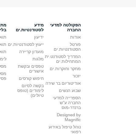
הפקולטה למדעי
מידע
מתענ
החברה
לסטודנטיות.ים
בלי
אודות
ידיעון
תואר
פורטל
ייעוץ לסטודנטיות.ים
תואר
הסטודנטיות.ים
מועדון קריירה
תואר
המדריך לסטודנט.ית
מלגות
לימו
המתחילות.ים
טפסים ובקשת
מסלו
מחקר וחוקרות.ים
אישורים
מסל
יזכור
חיפוש קורסים
פסי
אודיטוריום בר שירה
בקשה לסיום
שבוע הנשים
לימודים (טופס
טיולים)
הספרייה למדעי
החברה ע"ש
ברנדר-מוס
Designed by
Magnific
נוהל טיפול באירוע
רפואי