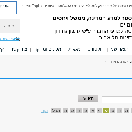
מערכת פ
יברסיטת תל-אביב
הפקולטה למדעי החברה
סגל
סטודנטיות.ים
English
ספרייה
ספר למדע המדינה, ממשל ויחסים
חיפוש
מיים
טה למדעי החברה
ע"ש גרשון גורדון
סיטת תל אביב
חיפוש באתר ז
תואר שני
דוקטורט
מלגות
מכונים ומחקר
צור קשר
קי
|
|
|
|
|
ם
> מרצים מן החוץ
מ
נ
ס
ע
פ
צ
ק
ר
ש
ת
הכל
נקה