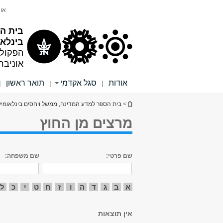
תוכן
תפריט
אונ
עליון
ראשי
בית ה
בינלאו
הפקול
אוניבר
אודות
סגל אקדמי
תואר ראשון
|
|
|
הינך נמצא כאן
>
בית הספר למדע המדינה, ממשל ויחסים בינלאומיי
מרצים מן החוץ
שם פרטי:
שם משפחה:
א
ב
ג
ד
ה
ו
ז
ח
ט
י
כ
ל
אין תוצאות