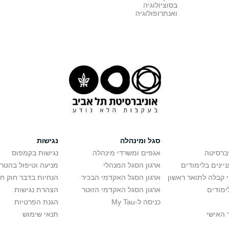
בסוציולוגיה
ואנתרופולוגיה
סגל ומינהלה
נגישות
יברסיטה
אגפים ומשרדי מינהלה
נגישות בקמפוס
יינים בלימודים
ארגון הסגל המנהלי
מניעה וטיפול בהטר
י קבלה לתואר ראשון
ארגון הסגל האקדמי הבכיר
הנחיות בדבר חוק ח
ימודים
ארגון הסגל האקדמי הזוטר
הצהרת נגישות
כניסה ל-My Tau
הגנת הפרטיות
 האישי
תנאי שימוש