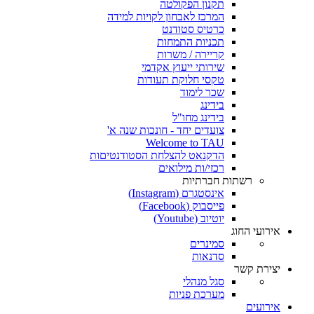
תקנון הפקולטה
המרכז לאבחון לקויות למידה
כרטיס סטודנט
תכניות התמחות
קריירה / משרות
שירותי ייעוץ אקדמי
טקסי חלוקת תעודות
שכר לימוד
בידינג
בידינג מחו"ל
צועדים יחד - חונכות שנה א'
Welcome to TAU
הדקנאט להצלחת הסטודנטיםות
רכזי/ות מילואים
רשתות חברתיות
אינסטגרם (Instagram)
פייסבוק (Facebook)
יוטיוב (Youtube)
אירועי החוג
סמינרים
סדנאות
יצירת קשר
סגל מנהלי
מערכת פניות
אירועים