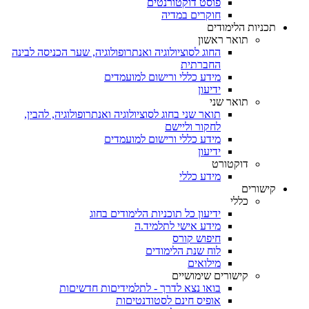
פוסט דוקטורנטים
חוקרים במדיה
תכניות הלימודים
תואר ראשון
החוג לסוציולוגיה ואנתרופולוגיה, שער הכניסה לבינה
החברתית
מידע כללי ורישום למועמדים
ידיעון
תואר שני
תואר שני בחוג לסוציולוגיה ואנתרופולוגיה, להבין,
לחקור וליישם
מידע כללי ורישום למועמדים
ידיעון
דוקטורט
מידע כללי
קישורים
כללי
ידיעון כל תוכניות הלימודים בחוג
מידע אישי לתלמיד.ה
חיפוש קורס
לוח שנת הלימודים
מילואים
קישורים שימושיים
בואו נצא לדרך - לתלמידיםות חדשיםות
אופיס חינם לסטודנטיםות