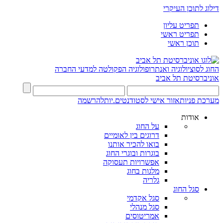
דילוג לתוכן העיקרי
תפריט עליון
תפריט ראשי
תוכן ראשי
החוג לסוציולוגיה ואנתרופולוגיה
הפקולטה למדעי החברה
אוניברסיטת תל אביב
מערכת פניות
אזור אישי לסטודנטים.יות
להרשמה
אודות
על החוג
דרוגים בין לאומיים
בואו להכיר אותנו
בוגרות ובוגרי החוג
אפשרויות תעסוקה
מלגות בחוג
גלריה
סגל החוג
סגל אקדמי
סגל מנהלי
אמריטוסים