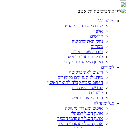
מידע כללי
יצירת קשר ודרכי הגעה
אלפון
דרושים
נהלי האוניברסיטה
מכרזים
מידע לשעת חירום
מבקרת האוניברסיטה
תקנון משמעת ופסקי דין
לימודים
רישום לאוניברסיטה
מידע למתעניינים בלימודים
חישוב סיכויי קבלה לתואר ראשון
לוח שנת הלימודים
ידיעונים
כניסה לאזור האישי
סגל ומינהלה
אגפים ומשרדי מינהלה
ארגון הסגל המנהלי
ארגון הסגל האקדמי הבכיר
ארגון הסגל האקדמי הזוטר