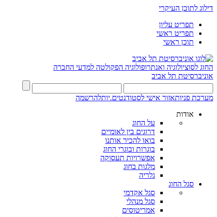
דילוג לתוכן העיקרי
תפריט עליון
תפריט ראשי
תוכן ראשי
החוג לסוציולוגיה ואנתרופולוגיה
הפקולטה למדעי החברה
אוניברסיטת תל אביב
מערכת פניות
אזור אישי לסטודנטים.יות
להרשמה
אודות
על החוג
דרוגים בין לאומיים
בואו להכיר אותנו
בוגרות ובוגרי החוג
אפשרויות תעסוקה
מלגות בחוג
גלריה
סגל החוג
סגל אקדמי
סגל מנהלי
אמריטוסים