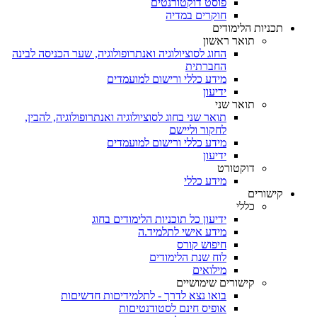
פוסט דוקטורנטים
חוקרים במדיה
תכניות הלימודים
תואר ראשון
החוג לסוציולוגיה ואנתרופולוגיה, שער הכניסה לבינה
החברתית
מידע כללי ורישום למועמדים
ידיעון
תואר שני
תואר שני בחוג לסוציולוגיה ואנתרופולוגיה, להבין,
לחקור וליישם
מידע כללי ורישום למועמדים
ידיעון
דוקטורט
מידע כללי
קישורים
כללי
ידיעון כל תוכניות הלימודים בחוג
מידע אישי לתלמיד.ה
חיפוש קורס
לוח שנת הלימודים
מילואים
קישורים שימושיים
בואו נצא לדרך - לתלמידיםות חדשיםות
אופיס חינם לסטודנטיםות