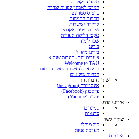
תקנון הפקולטה
המרכז לאבחון לקויות למידה
כרטיס סטודנט
תכניות התמחות
קריירה / משרות
שירותי ייעוץ אקדמי
טקסי חלוקת תעודות
שכר לימוד
בידינג
בידינג מחו"ל
צועדים יחד - חונכות שנה א'
Welcome to TAU
הדקנאט להצלחת הסטודנטיםות
רכזי/ות מילואים
רשתות חברתיות
אינסטגרם (Instagram)
פייסבוק (Facebook)
יוטיוב (Youtube)
אירועי החוג
סמינרים
סדנאות
יצירת קשר
סגל מנהלי
מערכת פניות
אירועים