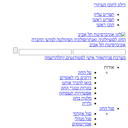
דילוג לתוכן העיקרי
תפריט עליון
תפריט ראשי
תוכן ראשי
החוג לסוציולוגיה ואנתרופולוגיה
הפקולטה למדעי החברה
אוניברסיטת תל אביב
מערכת פניות
אזור אישי לסטודנטים.יות
להרשמה
אודות
על החוג
דרוגים בין לאומיים
בואו להכיר אותנו
בוגרות ובוגרי החוג
אפשרויות תעסוקה
מלגות בחוג
גלריה
סגל החוג
סגל אקדמי
סגל מנהלי
אמריטוסים