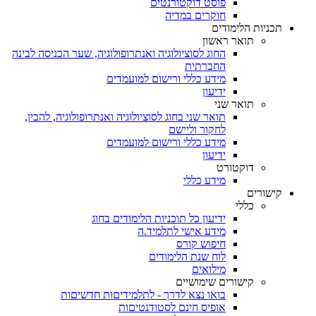
פוסט דוקטורנטים
חוקרים במדיה
תכניות הלימודים
תואר ראשון
החוג לסוציולוגיה ואנתרופולוגיה, שער הכניסה לבינה
החברתית
מידע כללי ורישום למועמדים
ידיעון
תואר שני
תואר שני בחוג לסוציולוגיה ואנתרופולוגיה, להבין,
לחקור וליישם
מידע כללי ורישום למועמדים
ידיעון
דוקטורט
מידע כללי
קישורים
כללי
ידיעון כל תוכניות הלימודים בחוג
מידע אישי לתלמיד.ה
חיפוש קורס
לוח שנת הלימודים
מילואים
קישורים שימושיים
בואו נצא לדרך - לתלמידיםות חדשיםות
אופיס חינם לסטודנטיםות