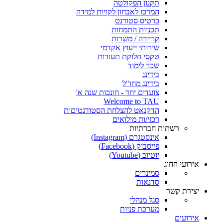
תקנון הפקולטה
המרכז לאבחון לקויות למידה
כרטיס סטודנט
תכניות התמחות
קריירה / משרות
שירותי ייעוץ אקדמי
טקסי חלוקת תעודות
שכר לימוד
בידינג
בידינג מחו"ל
צועדים יחד - חונכות שנה א'
Welcome to TAU
הדקנאט להצלחת הסטודנטיםות
רכזי/ות מילואים
רשתות חברתיות
אינסטגרם (Instagram)
פייסבוק (Facebook)
יוטיוב (Youtube)
אירועי החוג
סמינרים
סדנאות
יצירת קשר
סגל מנהלי
מערכת פניות
אירועים