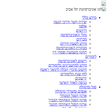
מידע כללי
יצירת קשר ודרכי הגעה
אלפון
דרושים
נהלי האוניברסיטה
מכרזים
מידע לשעת חירום
מבקרת האוניברסיטה
תקנון משמעת ופסקי דין
לימודים
רישום לאוניברסיטה
מידע למתעניינים בלימודים
חישוב סיכויי קבלה לתואר ראשון
לוח שנת הלימודים
ידיעונים
כניסה לאזור האישי
סגל ומינהלה
אגפים ומשרדי מינהלה
ארגון הסגל המנהלי
ארגון הסגל האקדמי הבכיר
ארגון הסגל האקדמי הזוטר