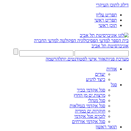
דילוג לתוכן העיקרי
תפריט עליון
תפריט ראשי
תוכן ראשי
בית הספר למדעי הפסיכולוגיה
הפקולטה למדעי החברה
אוניברסיטת תל אביב
מערכת פניות
אזור אישי לסטודנטים.יות
להרשמה
אודות
יעדים
כיצד להגיע
סגל
סגל אקדמי בכיר
מרצות.ים מן החוץ
סגל מנהלי
סגל אקדמי בגמלאות
חוקרות.ים במדיה
לזכרם סגל אקדמי
סגל אקדמי אורחים
תואר ראשון