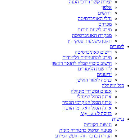
יצירת קשר ודרכי הגעה
אלפון
דרושים
נהלי האוניברסיטה
מכרזים
מידע לשעת חירום
מבקרת האוניברסיטה
תקנון משמעת ופסקי דין
לימודים
רישום לאוניברסיטה
מידע למתעניינים בלימודים
חישוב סיכויי קבלה לתואר ראשון
לוח שנת הלימודים
ידיעונים
כניסה לאזור האישי
סגל ומינהלה
אגפים ומשרדי מינהלה
ארגון הסגל המנהלי
ארגון הסגל האקדמי הבכיר
ארגון הסגל האקדמי הזוטר
כניסה ל-My Tau
נגישות
נגישות בקמפוס
מניעה וטיפול בהטרדה מינית
הנחיות בדבר חוק חופש המידע