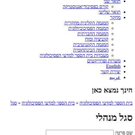
תואר שני
קורס בפסיכודיאגנוסטיקה
תואר שלישי
מחקר
המגמה הקלינית מחקרית
המגמה הפסיכוביולוגית
המגמה החברתית
קוגניציה ומוח
המגמה הקוגניטיבית
המגמה הבינתחומית
מעבדות בית הספר למדעי הפסיכולוגיה
משרות ופרוייקטים
English
יצירת קשר
عربيه
הינך נמצא כאן
בית הספר למדעי הפסיכולוגיה
»
בית הספר למדעי הפסיכולוגיה
»
סגל
סגל מנהלי
שם פרטי: