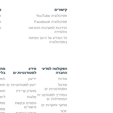
קישורים
מ
פסיכולוגיה YouTube
ת
פסיכולוגיה Facebook
ת
הדרכות למערכות ההוראה
ת
והלמידה
כל המידע על היום הפתוח
בפסיכולוגיה
הפקולטה למדעי
מידע
מתענ
החברה
לסטודנטיות.ים
בלי
אודות
ידיעון
תואר
פורטל
ייעוץ לסטודנטיות.ים
תואר
הסטודנטיות.ים
מועדון קריירה
תואר
המדריך לסטודנט.ית
מלגות
לימו
המתחילות.ים
טפסים ובקשת
מסלו
מחקר וחוקרות.ים
אישורים
מסל
יזכור