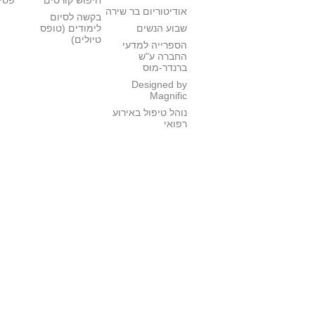
חיפוש קורסים
פסי
אודיטוריום בר שירה
בקשה לסיום
שבוע הנשים
לימודים (טופס
טיולים)
הספרייה למדעי
החברה ע"ש
ברנדר-מוס
Designed by
Magnific
נוהל טיפול באירוע
רפואי