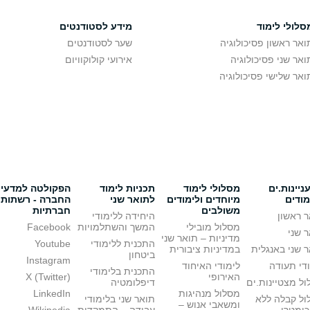
סלולי לימוד
מידע לסטודנטים
ואר ראשון פסיכולוגיה
שער לסטודנטים
ואר שני פסיכולוגיה
אירועי קולוקוויום
ואר שלישי פסיכולוגיה
יינות.ים
מסלולי לימוד
תכניות לימוד
הפקולטה למדעי
מודים
מיוחדים ולימודים
לתואר שני
החברה - רשתות
משולבים
חברתיות
 ראשון
היחידה ללימודי
מסלול מובילי
המשך והשתלמויות
Facebook
 שני
מדיניות – תואר שני
התכנית ללימודי
Youtube
 שני באנגלית
במדיניות ציבורית
ביטחון
Instagram
די תעודה
לימודי האיחוד
התכנית בלימודי
האירופי
X (Twitter)
ל מצטיינות.ים
דיפלומטיה
מסלול מנהיגות
LinkedIn
ול קבלה ללא
תואר שני בלימודי
ומשאבי אנוש –