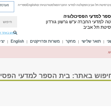
מערכת פ
יברסיטת תל-אביב
הפקולטה למדעי החברה
סגל
סטודנטיות.ים
English
ספרייה
פר למדעי הפסיכולוגיה
חיפוש
טה למדעי החברה
ע"ש גרשון גורדון
סיטת תל אביב
חיפוש באתר ז
ני
תואר שלישי
מחקר
משרות ופרוייקטים
English
יצי
|
|
|
|
|
ש.
יפוש באתר: בית הספר למדעי הפסיכו