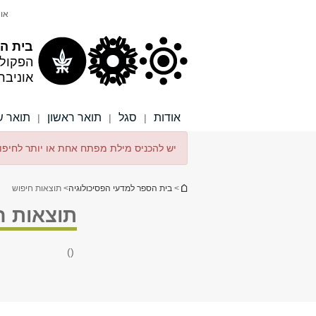
תוכן
תפריט
אונ
עליון
ראשי
בית הס
הפקול
אוניבר
אודות
סגל
תואר ראשון
תואר ש
|
|
|
הודעת שגיאה
יש להכניס מילת מפתח אחת או יותר לחיפו
הינך נמצא כאן
>
בית הספר למדעי הפסיכולוגיה
> תוצאות חיפוש
תוצאות ח
()