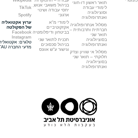
כומטרי
עבודה – התמקדות
Wikipedia
תואר ראשון דו-חוגי
בניהול משאבי אנוש,
לימודי עבודה
TikTok
יחסי עבודה ושינוי
וסוציולוגיה
ארגוני
Spotify
ואנתרופולוגיה
לימודי מ"א
ערוץ אקטואליה
מסלול אנתרופולוגיה
אקזקוטיביים
של הפקולטה
חברתית ותרבותית –
בביטחון ודיפלומטיה
Facebook
תואר שני
Instagram
בסוציולוגיה
תכנית לתואר שני
טלגרם: אקטואליה
ואנתרופולוגיה
בניהול סכסוכים
מדעי החברה TAU
וגישור ע"ש אוונס
מסלול אי שוויון וצדק
חלוקתי – תואר שני
בסוציולוגיה
ואנתרופולוגיה