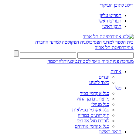
דילוג לתוכן העיקרי
תפריט עליון
תפריט ראשי
תוכן ראשי
בית הספר למדעי הפסיכולוגיה
הפקולטה למדעי החברה
אוניברסיטת תל אביב
מערכת פניות
אזור אישי לסטודנטים.יות
להרשמה
אודות
יעדים
כיצד להגיע
סגל
סגל אקדמי בכיר
מרצות.ים מן החוץ
סגל מנהלי
סגל אקדמי בגמלאות
חוקרות.ים במדיה
לזכרם סגל אקדמי
סגל אקדמי אורחים
תואר ראשון