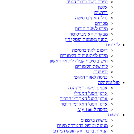
יצירת קשר ודרכי הגעה
אלפון
דרושים
נהלי האוניברסיטה
מכרזים
מידע לשעת חירום
מבקרת האוניברסיטה
תקנון משמעת ופסקי דין
לימודים
רישום לאוניברסיטה
מידע למתעניינים בלימודים
חישוב סיכויי קבלה לתואר ראשון
לוח שנת הלימודים
ידיעונים
כניסה לאזור האישי
סגל ומינהלה
אגפים ומשרדי מינהלה
ארגון הסגל המנהלי
ארגון הסגל האקדמי הבכיר
ארגון הסגל האקדמי הזוטר
כניסה ל-My Tau
נגישות
נגישות בקמפוס
מניעה וטיפול בהטרדה מינית
הנחיות בדבר חוק חופש המידע