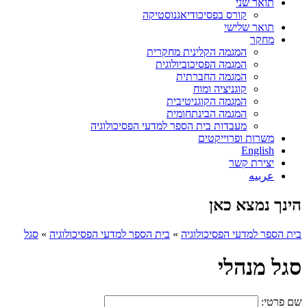
תואר שני
קורס בפסיכודיאגנוסטיקה
תואר שלישי
מחקר
המגמה הקלינית מחקרית
המגמה הפסיכוביולוגית
המגמה החברתית
קוגניציה ומוח
המגמה הקוגניטיבית
המגמה הבינתחומית
מעבדות בית הספר למדעי הפסיכולוגיה
משרות ופרוייקטים
English
יצירת קשר
عربيه
הינך נמצא כאן
בית הספר למדעי הפסיכולוגיה
»
בית הספר למדעי הפסיכולוגיה
»
סגל
סגל מנהלי
שם פרטי: