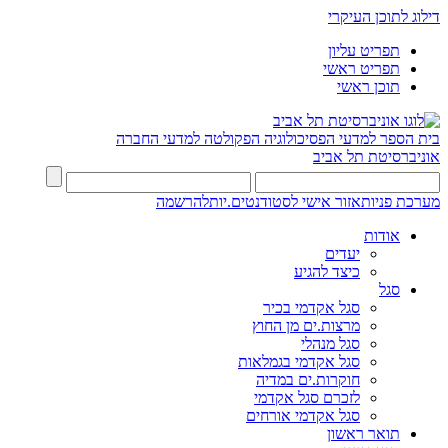
דילוג לתוכן העיקרי
תפריט עליון
תפריט ראשי
תוכן ראשי
בית הספר למדעי הפסיכולוגיה
הפקולטה למדעי החברה
אוניברסיטת תל אביב
מערכת פניות
אזור אישי לסטודנטים.יות
להרשמה
אודות
יעדים
כיצד להגיע
סגל
סגל אקדמי בכיר
מרצות.ים מן החוץ
סגל מנהלי
סגל אקדמי בגמלאות
חוקרות.ים במדיה
לזכרם סגל אקדמי
סגל אקדמי אורחים
תואר ראשון