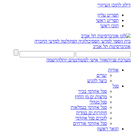
דילוג לתוכן העיקרי
תפריט עליון
תפריט ראשי
תוכן ראשי
בית הספר למדעי הפסיכולוגיה
הפקולטה למדעי החברה
אוניברסיטת תל אביב
מערכת פניות
אזור אישי לסטודנטים.יות
להרשמה
אודות
יעדים
כיצד להגיע
סגל
סגל אקדמי בכיר
מרצות.ים מן החוץ
סגל מנהלי
סגל אקדמי בגמלאות
חוקרות.ים במדיה
לזכרם סגל אקדמי
סגל אקדמי אורחים
תואר ראשון