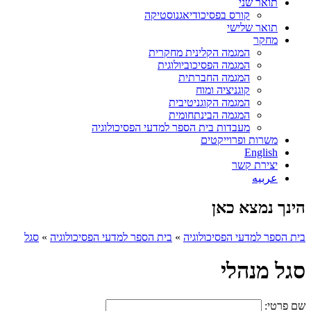
תואר שני
קורס בפסיכודיאגנוסטיקה
תואר שלישי
מחקר
המגמה הקלינית מחקרית
המגמה הפסיכוביולוגית
המגמה החברתית
קוגניציה ומוח
המגמה הקוגניטיבית
המגמה הבינתחומית
מעבדות בית הספר למדעי הפסיכולוגיה
משרות ופרוייקטים
English
יצירת קשר
عربيه
הינך נמצא כאן
בית הספר למדעי הפסיכולוגיה
»
בית הספר למדעי הפסיכולוגיה
»
סגל
סגל מנהלי
שם פרטי: