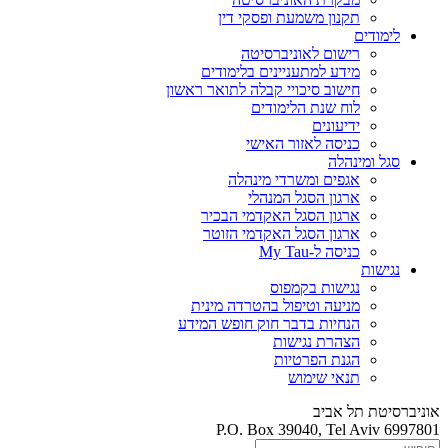
תקנון משמעת ופסקי דין
לימודים
רישום לאוניברסיטה
מידע למתעניינים בלימודים
חישוב סיכויי קבלה לתואר ראשון
לוח שנת הלימודים
ידיעונים
כניסה לאזור האישי
סגל ומינהלה
אגפים ומשרדי מינהלה
ארגון הסגל המנהלי
ארגון הסגל האקדמי הבכיר
ארגון הסגל האקדמי הזוטר
כניסה ל-My Tau
נגישות
נגישות בקמפוס
מניעה וטיפול בהטרדה מינית
הנחיות בדבר חוק חופש המידע
הצהרת נגישות
הגנת הפרטיות
תנאי שימוש
אוניברסיטת תל אביב
P.O. Box 39040, Tel Aviv 6997801