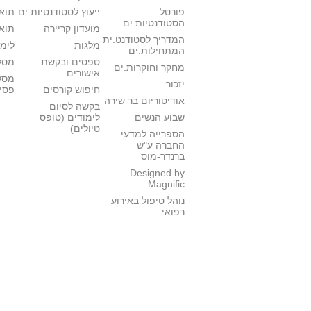
פורטל
ייעוץ לסטודנטיות.ים
תואר
הסטודנטיות.ים
מועדון קריירה
תואר
המדריך לסטודנט.ית
מלגות
לימו
המתחילות.ים
טפסים ובקשת
מסלו
מחקר וחוקרות.ים
אישורים
מסל
יזכור
חיפוש קורסים
פסי
אודיטוריום בר שירה
בקשה לסיום
שבוע הנשים
לימודים (טופס
טיולים)
הספרייה למדעי
החברה ע"ש
ברנדר-מוס
Designed by
Magnific
נוהל טיפול באירוע
רפואי