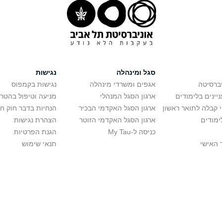
סגל ומינהלה
נגישות
יברסיטה
אגפים ומשרדי מינהלה
נגישות בקמפוס
יינים בלימודים
ארגון הסגל המנהלי
מניעה וטיפול בהטר
י קבלה לתואר ראשון
ארגון הסגל האקדמי הבכיר
הנחיות בדבר חוק ח
ימודים
ארגון הסגל האקדמי הזוטר
הצהרת נגישות
כניסה ל-My Tau
הגנת הפרטיות
 האישי
תנאי שימוש