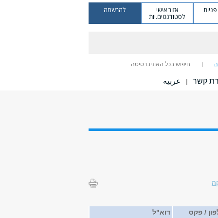
ניות
אזור אישי
להרשמה
לסטודנטים.יות
ה
חיפוש בכל האוניברסיטה
רת קשר
عربيه
|
ה
ון / פקס
דוא"ל