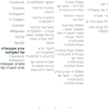
מסלול מובילי
המשך והשתלמויות
Facebook
 שני
מדיניות – תואר שני
התכנית ללימודי
Youtube
 שני באנגלית
במדיניות ציבורית
ביטחון
Instagram
די תעודה
לימודי האיחוד
התכנית בלימודי
האירופי
X (Twitter)
ל מצטיינות.ים
דיפלומטיה
מסלול מנהיגות
LinkedIn
ול קבלה ללא
תואר שני בלימודי
ומשאבי אנוש –
כומטרי
עבודה – התמקדות
Wikipedia
תואר ראשון דו-חוגי
בניהול משאבי אנוש,
לימודי עבודה
TikTok
יחסי עבודה ושינוי
וסוציולוגיה
ארגוני
Spotify
ואנתרופולוגיה
לימודי מ"א
ערוץ אקטואליה
מסלול אנתרופולוגיה
אקזקוטיביים
של הפקולטה
חברתית ותרבותית –
בביטחון ודיפלומטיה
Facebook
תואר שני
Instagram
בסוציולוגיה
תכנית לתואר שני
טלגרם: אקטואליה
ואנתרופולוגיה
בניהול סכסוכים
מדעי החברה TAU
וגישור ע"ש אוונס
מסלול אי שוויון וצדק
חלוקתי – תואר שני
בסוציולוגיה
ואנתרופולוגיה