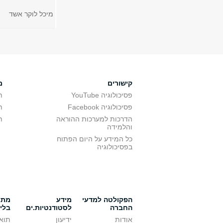
מיכל לוקר אשד
קישורים
מ
פסיכולוגיה YouTube
ת
פסיכולוגיה Facebook
ת
הדרכות למערכות ההוראה
ת
והלמידה
כל המידע על היום הפתוח
בפסיכולוגיה
הפקולטה למדעי
מידע
מתענ
החברה
לסטודנטיות.ים
בלי
אודות
ידיעון
תואר