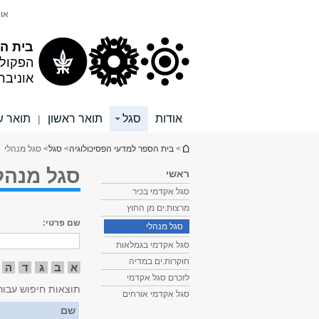
תוכן
תפריט
אונ
עליון
ראשי
בית הס
הפקול
אוניבר
אודות
סגל
תואר ראשון
תואר ש
|
הינך נמצא כאן
>
בית הספר למדעי הפסיכולוגיה
>
סגל
> סגל מנהלי
סגל מנהל
ראשי
סגל אקדמי בכיר
מרצות.ים מן החוץ
שם פרטי:
סגל מנהלי
סגל אקדמי בגמלאות
חוקרות.ים במדיה
א
ב
ג
ד
ה
לזכרם סגל אקדמי
תוצאות חיפוש עבור
סגל אקדמי אורחים
שם