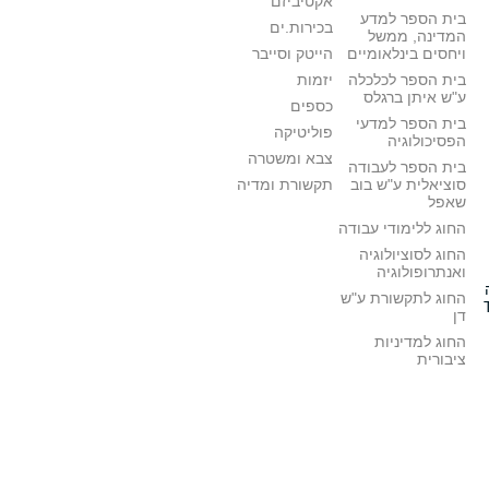
אקטיביזם
בית הספר למדע
בכירות.ים
המדינה, ממשל
ויחסים בינלאומיים
הייטק וסייבר
בית הספר לכלכלה
יזמות
ע"ש איתן ברגלס
כספים
בית הספר למדעי
פוליטיקה
הפסיכולוגיה
צבא ומשטרה
בית הספר לעבודה
סוציאלית ע"ש בוב
תקשורת ומדיה
שאפל
החוג ללימודי עבודה
החוג לסוציולוגיה
ואנתרופולוגיה
החוג לתקשורת ע"ש
דן
החוג למדיניות
ציבורית