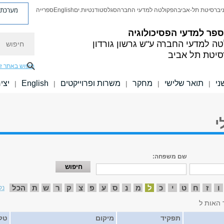
מערכת פ
יברסיטת תל-אביב
הפקולטה למדעי החברה
סגל
סטודנטיות.ים
English
ספרייה
פר למדעי הפסיכולוגיה
חיפוש
טה למדעי החברה
ע"ש גרשון גורדון
סיטת תל אביב
חיפוש באתר ז
ני
תואר שלישי
מחקר
משרות ופרוייקטים
English
יצי
|
|
|
|
|
י
שם משפחה:
ו
ז
ח
ט
י
כ
ל
מ
נ
ס
ע
פ
צ
ק
ר
ש
ת
הכל
נק
 האות ל
תפקיד
מיקום
טלפ