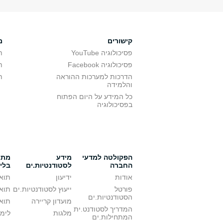
קישורים
מ
פסיכולוגיה YouTube
ת
פסיכולוגיה Facebook
ת
הדרכות למערכות ההוראה
ת
והלמידה
כל המידע על היום הפתוח
בפסיכולוגיה
הפקולטה למדעי
מידע
מתענ
החברה
לסטודנטיות.ים
בלי
אודות
ידיעון
תואר
פורטל
ייעוץ לסטודנטיות.ים
תואר
הסטודנטיות.ים
מועדון קריירה
תואר
המדריך לסטודנט.ית
מלגות
לימו
המתחילות.ים