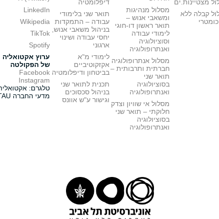
ל מצטיינות.ים
דיפלומטיה
מסלול מנהיגות
LinkedIn
ול קבלה ללא
תואר שני בלימודי
ומשאבי אנוש –
כומטרי
עבודה – התמקדות
Wikipedia
תואר ראשון דו-חוגי
בניהול משאבי אנוש,
לימודי עבודה
TikTok
יחסי עבודה ושינוי
וסוציולוגיה
ארגוני
Spotify
ואנתרופולוגיה
לימודי מ"א
ערוץ אקטואליה
מסלול אנתרופולוגיה
אקזקוטיביים
של הפקולטה
חברתית ותרבותית –
בביטחון ודיפלומטיה
Facebook
תואר שני
Instagram
בסוציולוגיה
תכנית לתואר שני
טלגרם: אקטואליה
ואנתרופולוגיה
בניהול סכסוכים
מדעי החברה TAU
וגישור ע"ש אוונס
מסלול אי שוויון וצדק
חלוקתי – תואר שני
בסוציולוגיה
ואנתרופולוגיה