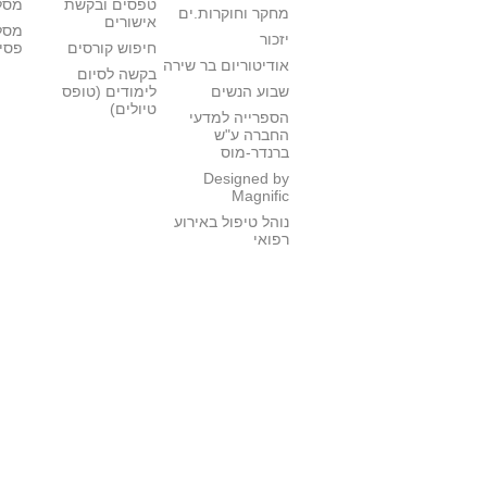
טפסים ובקשת
מסלו
מחקר וחוקרות.ים
אישורים
מסל
יזכור
חיפוש קורסים
פסי
אודיטוריום בר שירה
בקשה לסיום
שבוע הנשים
לימודים (טופס
טיולים)
הספרייה למדעי
החברה ע"ש
ברנדר-מוס
Designed by
Magnific
נוהל טיפול באירוע
רפואי