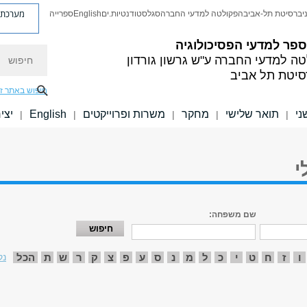
מערכת פ
יברסיטת תל-אביב
הפקולטה למדעי החברה
סגל
סטודנטיות.ים
English
ספרייה
פר למדעי הפסיכולוגיה
חיפוש
טה למדעי החברה
ע"ש גרשון גורדון
סיטת תל אביב
חיפוש באתר ז
ני
תואר שלישי
מחקר
משרות ופרוייקטים
English
יצי
|
|
|
|
|
י
שם משפחה:
ו
ז
ח
ט
י
כ
ל
מ
נ
ס
ע
פ
צ
ק
ר
ש
ת
הכל
נק