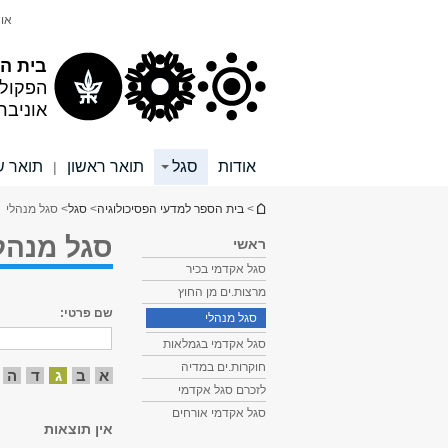
תוכן
תפריט
אונ
עליון
ראשי
בית הס
הפקול
אוניבר
אודות
סגל
תואר ראשון
תואר ש
|
הינך נמצא כאן
>
בית הספר למדעי הפסיכולוגיה
>
סגל
> סגל מנהלי
סגל מנהל
ראשי
סגל אקדמי בכיר
מרצות.ים מן החוץ
שם פרטי:
סגל מנהלי
סגל אקדמי בגמלאות
חוקרות.ים במדיה
א
ב
ג
ד
ה
לזכרם סגל אקדמי
סגל אקדמי אורחים
אין תוצאות