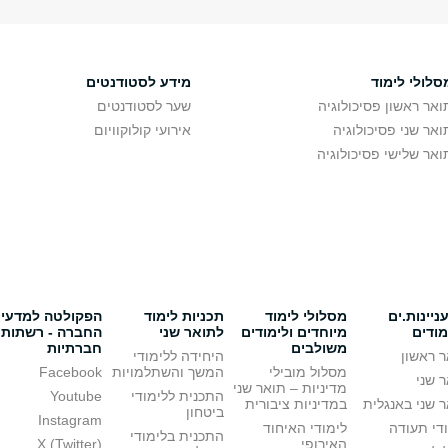
סלולי לימוד
מידע לסטודנטים
ואר ראשון פסיכולוגיה
שער לסטודנטים
ואר שני פסיכולוגיה
אירועי קולוקוויום
ואר שלישי פסיכולוגיה
יינות.ים
מסלולי לימוד
תכניות לימוד
הפקולטה למדעי
מודים
מיוחדים ולימודים
לתואר שני
החברה - רשתות
משולבים
חברתיות
 ראשון
היחידה ללימודי
מסלול מובילי
המשך והשתלמויות
Facebook
 שני
מדיניות – תואר שני
התכנית ללימודי
Youtube
 שני באנגלית
במדיניות ציבורית
ביטחון
Instagram
די תעודה
לימודי האיחוד
התכנית בלימודי
האירופי
X (Twitter)