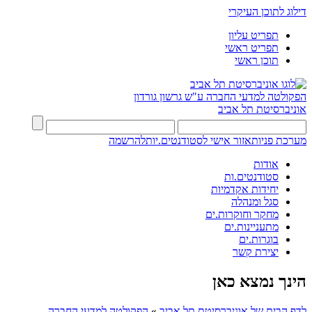
דילוג לתוכן העיקרי
תפריט עליון
תפריט ראשי
תוכן ראשי
הפקולטה למדעי החברה
ע"ש גרשון גורדון
אוניברסיטת תל אביב
מערכת פניות
אזור אישי לסטודנטים.יות
להרשמה
אודות
סטודנטים.ות
יחידות אקדמיות
סגל ומנהלה
מחקר וחוקרות.ים
מתעניינות.ים
בוגרות.ים
יצירת קשר
הינך נמצא כאן
לדף הבית של אוניברסיטת תל אביב
»
הפקולטה למדעי החברה