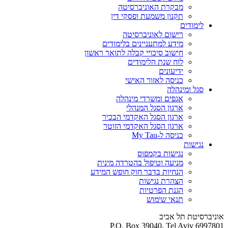
מבקרת האוניברסיטה
תקנון משמעת ופסקי דין
לימודים
רישום לאוניברסיטה
מידע למתעניינים בלימודים
חישוב סיכויי קבלה לתואר ראשון
לוח שנת הלימודים
ידיעונים
כניסה לאזור האישי
סגל ומינהלה
אגפים ומשרדי מינהלה
ארגון הסגל המנהלי
ארגון הסגל האקדמי הבכיר
ארגון הסגל האקדמי הזוטר
כניסה ל-My Tau
נגישות
נגישות בקמפוס
מניעה וטיפול בהטרדה מינית
הנחיות בדבר חוק חופש המידע
הצהרת נגישות
הגנת הפרטיות
תנאי שימוש
אוניברסיטת תל אביב
P.O. Box 39040, Tel Aviv 6997801