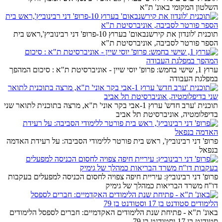
השלטון המקומי באונ' ת"א
תוכנית 'לונדון את קירשנבאום' בערוץ 10-פרופ' דני רבינוביץ',ראש בית
הספר פורטר לסביבה, אוניברסיטת ת"א
ערוץ 1, שישי בחמש: פרופ' יוסי שיין - אוניברסיטת ת"א : סיכום המהפך
במפלגת העבודה
תוכנית 'ערב חדש' ערוץ 1-אבי בקר אוני' ת"א, מרצה בתוכנית לתואר שני
בדיפלומטיה, אוניברסיטת תל אביב
פרופ' דני רבינוביץ', ראש בית פורטר ללימודי הסביבה: על רעידת האדמה
בנפאל
פרופ' דני רבינוביץ: עיריית חיפה צפויה לחסום הכניסה למפעלים בעקבות
דו"ח משרד הבריאות כמהלך של גימיק
באונ' ת"א - פתיחת שנת הלימודים האקדמיים: חברים לספסל הלימודים
סטודנט בן 17 וסטודנט בן 79