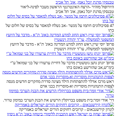
היורופול מזהיר -הרצח האינטרנטי הראשון מעבר לפינה-ליאור
טבנסקי,סדנת יובל נאמן, אונ' תל אביב
47 פסיכולוגים חתמו על מנשר -אב נשלח למאסר על בסיס של חלום של
בתו
פרופ' יוסי שיין,ראש החוג למדע המדינה באונ' ת"א - מדבר על היועץ
המשפטי לממשלה, עו"ד יהודה וינשטיין
פרופ' יונתן גושן גוטשטיין מדבר על דחיית ערעורו של בני שמואל ע"י
בימ"ש,אב שהורשע באונס בתו
ראש מרכז אדלר להתפתחות הילד מציגה סדרת מחקרים חדשים מנסה
לצפות התנהגויות מוסריות וא-מוסריות בבני אדם
דר' אודי זומר:בית משפט בברוקלין הרשיע את הבנק הערבי במימון טרור.
לונדון קירשנבאום - קרובים רחוקים הורים ישראלים באמריקה