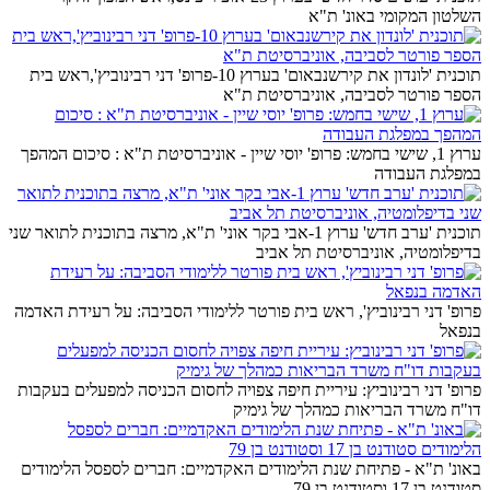
השלטון המקומי באונ' ת"א
תוכנית 'לונדון את קירשנבאום' בערוץ 10-פרופ' דני רבינוביץ',ראש בית
הספר פורטר לסביבה, אוניברסיטת ת"א
ערוץ 1, שישי בחמש: פרופ' יוסי שיין - אוניברסיטת ת"א : סיכום המהפך
במפלגת העבודה
תוכנית 'ערב חדש' ערוץ 1-אבי בקר אוני' ת"א, מרצה בתוכנית לתואר שני
בדיפלומטיה, אוניברסיטת תל אביב
פרופ' דני רבינוביץ', ראש בית פורטר ללימודי הסביבה: על רעידת האדמה
בנפאל
פרופ' דני רבינוביץ: עיריית חיפה צפויה לחסום הכניסה למפעלים בעקבות
דו"ח משרד הבריאות כמהלך של גימיק
באונ' ת"א - פתיחת שנת הלימודים האקדמיים: חברים לספסל הלימודים
סטודנט בן 17 וסטודנט בן 79