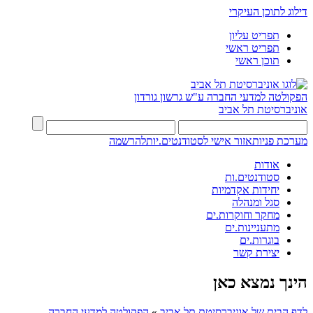
דילוג לתוכן העיקרי
תפריט עליון
תפריט ראשי
תוכן ראשי
הפקולטה למדעי החברה
ע"ש גרשון גורדון
אוניברסיטת תל אביב
מערכת פניות
אזור אישי לסטודנטים.יות
להרשמה
אודות
סטודנטים.ות
יחידות אקדמיות
סגל ומנהלה
מחקר וחוקרות.ים
מתעניינות.ים
בוגרות.ים
יצירת קשר
הינך נמצא כאן
לדף הבית של אוניברסיטת תל אביב
»
הפקולטה למדעי החברה