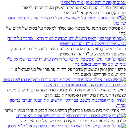
היורופול מזהיר -הרצח האינטרנטי הראשון מעבר לפינה-ליאור
טבנסקי,סדנת יובל נאמן, אונ' תל אביב
47 פסיכולוגים חתמו על מנשר -אב נשלח למאסר על בסיס של חלום של
בתו
פרופ' יוסי שיין,ראש החוג למדע המדינה באונ' ת"א - מדבר על היועץ
המשפטי לממשלה, עו"ד יהודה וינשטיין
פרופ' יונתן גושן גוטשטיין מדבר על דחיית ערעורו של בני שמואל ע"י
בימ"ש,אב שהורשע באונס בתו
ראש מרכז אדלר להתפתחות הילד מציגה סדרת מחקרים חדשים מנסה
לצפות התנהגויות מוסריות וא-מוסריות בבני אדם
דר' אודי זומר:בית משפט בברוקלין הרשיע את הבנק הערבי במימון טרור.
לונדון קירשנבאום - קרובים רחוקים הורים ישראלים באמריקה