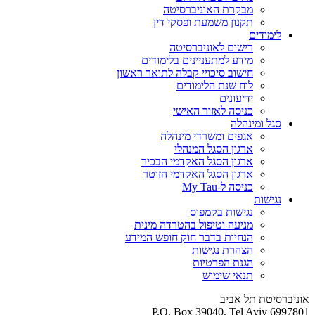
מבקרת האוניברסיטה
תקנון משמעת ופסקי דין
לימודים
רישום לאוניברסיטה
מידע למתעניינים בלימודים
חישוב סיכויי קבלה לתואר ראשון
לוח שנת הלימודים
ידיעונים
כניסה לאזור האישי
סגל ומינהלה
אגפים ומשרדי מינהלה
ארגון הסגל המנהלי
ארגון הסגל האקדמי הבכיר
ארגון הסגל האקדמי הזוטר
כניסה ל-My Tau
נגישות
נגישות בקמפוס
מניעה וטיפול בהטרדה מינית
הנחיות בדבר חוק חופש המידע
הצהרת נגישות
הגנת הפרטיות
תנאי שימוש
אוניברסיטת תל אביב
P.O. Box 39040, Tel Aviv 6997801