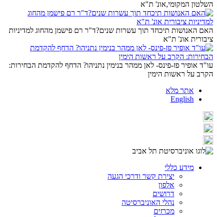
השלטון המקומי,אונ' ת"א
האם האנושות תיכחד תוך עשרות שנים?ד"ר רם פישמן מהחוג למדיניות
ציבורית אונ' ת"א
עו"ד אופיר פז-פינס- לאן ממהר בנימין נתניהו? הדחף להקדמת הבחירות:
הקרב על ראשות הימין
אתר מלא
English
מידע כללי
יצירת קשר ודרכי הגעה
אלפון
דרושים
נהלי האוניברסיטה
מכרזים