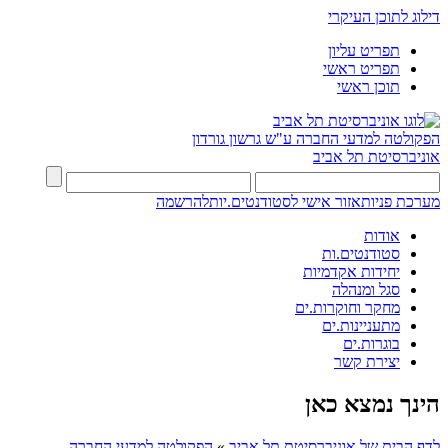
דילוג לתוכן העיקרי
תפריט עליון
תפריט ראשי
תוכן ראשי
הפקולטה למדעי החברה
ע"ש גרשון גורדון
אוניברסיטת תל אביב
מערכת פניות
אזור אישי לסטודנטים.יות
להרשמה
אודות
סטודנטים.ות
יחידות אקדמיות
סגל ומנהלה
מחקר וחוקרות.ים
מתעניינות.ים
בוגרות.ים
יצירת קשר
הינך נמצא כאן
לדף הבית של אוניברסיטת תל אביב
»
הפקולטה למדעי החברה