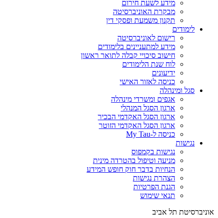
מידע לשעת חירום
מבקרת האוניברסיטה
תקנון משמעת ופסקי דין
לימודים
רישום לאוניברסיטה
מידע למתעניינים בלימודים
חישוב סיכויי קבלה לתואר ראשון
לוח שנת הלימודים
ידיעונים
כניסה לאזור האישי
סגל ומינהלה
אגפים ומשרדי מינהלה
ארגון הסגל המנהלי
ארגון הסגל האקדמי הבכיר
ארגון הסגל האקדמי הזוטר
כניסה ל-My Tau
נגישות
נגישות בקמפוס
מניעה וטיפול בהטרדה מינית
הנחיות בדבר חוק חופש המידע
הצהרת נגישות
הגנת הפרטיות
תנאי שימוש
אוניברסיטת תל אביב