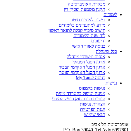
מבקרת האוניברסיטה
תקנון משמעת ופסקי דין
לימודים
רישום לאוניברסיטה
מידע למתעניינים בלימודים
חישוב סיכויי קבלה לתואר ראשון
לוח שנת הלימודים
ידיעונים
כניסה לאזור האישי
סגל ומינהלה
אגפים ומשרדי מינהלה
ארגון הסגל המנהלי
ארגון הסגל האקדמי הבכיר
ארגון הסגל האקדמי הזוטר
כניסה ל-My Tau
נגישות
נגישות בקמפוס
מניעה וטיפול בהטרדה מינית
הנחיות בדבר חוק חופש המידע
הצהרת נגישות
הגנת הפרטיות
תנאי שימוש
אוניברסיטת תל אביב
P.O. Box 39040, Tel Aviv 6997801