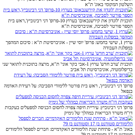
השלטון המקומי באונ' ת"א
תוכנית 'לונדון את קירשנבאום' בערוץ 10-פרופ' דני רבינוביץ',ראש בית
הספר פורטר לסביבה, אוניברסיטת ת"א
ערוץ 1, שישי בחמש: פרופ' יוסי שיין - אוניברסיטת ת"א : סיכום המהפך
במפלגת העבודה
תוכנית 'ערב חדש' ערוץ 1-אבי בקר אוני' ת"א, מרצה בתוכנית לתואר שני
בדיפלומטיה, אוניברסיטת תל אביב
פרופ' דני רבינוביץ', ראש בית פורטר ללימודי הסביבה: על רעידת האדמה
בנפאל
פרופ' דני רבינוביץ: עיריית חיפה צפויה לחסום הכניסה למפעלים בעקבות
דו"ח משרד הבריאות כמהלך של גימיק
באונ' ת"א - פתיחת שנת הלימודים האקדמיים: חברים לספסל הלימודים
סטודנט בן 17 וסטודנט בן 79