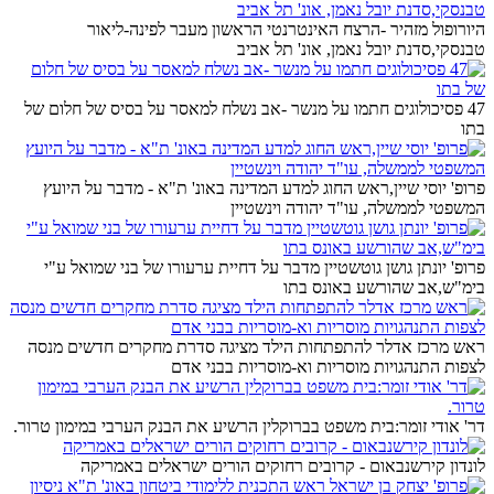
היורופול מזהיר -הרצח האינטרנטי הראשון מעבר לפינה-ליאור
טבנסקי,סדנת יובל נאמן, אונ' תל אביב
47 פסיכולוגים חתמו על מנשר -אב נשלח למאסר על בסיס של חלום של
בתו
פרופ' יוסי שיין,ראש החוג למדע המדינה באונ' ת"א - מדבר על היועץ
המשפטי לממשלה, עו"ד יהודה וינשטיין
פרופ' יונתן גושן גוטשטיין מדבר על דחיית ערעורו של בני שמואל ע"י
בימ"ש,אב שהורשע באונס בתו
ראש מרכז אדלר להתפתחות הילד מציגה סדרת מחקרים חדשים מנסה
לצפות התנהגויות מוסריות וא-מוסריות בבני אדם
דר' אודי זומר:בית משפט בברוקלין הרשיע את הבנק הערבי במימון טרור.
לונדון קירשנבאום - קרובים רחוקים הורים ישראלים באמריקה