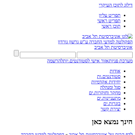
דילוג לתוכן העיקרי
תפריט עליון
תפריט ראשי
תוכן ראשי
הפקולטה למדעי החברה
ע"ש גרשון גורדון
אוניברסיטת תל אביב
מערכת פניות
אזור אישי לסטודנטים.יות
להרשמה
אודות
סטודנטים.ות
יחידות אקדמיות
סגל ומנהלה
מחקר וחוקרות.ים
מתעניינות.ים
בוגרות.ים
יצירת קשר
הינך נמצא כאן
לדף הבית של אוניברסיטת תל אביב
»
הפקולטה למדעי החברה