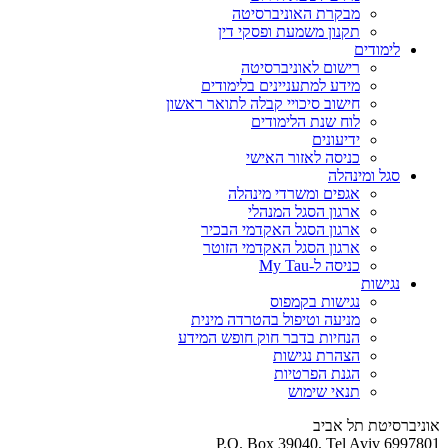
מבקרת האוניברסיטה
תקנון משמעת ופסקי דין
לימודים
רישום לאוניברסיטה
מידע למתעניינים בלימודים
חישוב סיכויי קבלה לתואר ראשון
לוח שנת הלימודים
ידיעונים
כניסה לאזור האישי
סגל ומינהלה
אגפים ומשרדי מינהלה
ארגון הסגל המנהלי
ארגון הסגל האקדמי הבכיר
ארגון הסגל האקדמי הזוטר
כניסה ל-My Tau
נגישות
נגישות בקמפוס
מניעה וטיפול בהטרדה מינית
הנחיות בדבר חוק חופש המידע
הצהרת נגישות
הגנת הפרטיות
תנאי שימוש
אוניברסיטת תל אביב
P.O. Box 39040, Tel Aviv 6997801