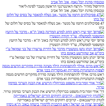
היורופול מזהיר -הרצח האינטרנטי הראשון מעבר לפינה-ליאור
טבנסקי,סדנת יובל נאמן, אונ' תל אביב
47 פסיכולוגים חתמו על מנשר -אב נשלח למאסר על בסיס של חלום של
בתו
פרופ' יוסי שיין,ראש החוג למדע המדינה באונ' ת"א - מדבר על היועץ
המשפטי לממשלה, עו"ד יהודה וינשטיין
פרופ' יונתן גושן גוטשטיין מדבר על דחיית ערעורו של בני שמואל ע"י
בימ"ש,אב שהורשע באונס בתו
ראש מרכז אדלר להתפתחות הילד מציגה סדרת מחקרים חדשים מנסה
לצפות התנהגויות מוסריות וא-מוסריות בבני אדם
דר' אודי זומר:בית משפט בברוקלין הרשיע את הבנק הערבי במימון טרור.
לונדון קירשנבאום - קרובים רחוקים הורים ישראלים באמריקה