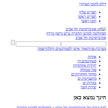
דילוג לתוכן העיקרי
תפריט עליון
תפריט ראשי
תוכן ראשי
הפקולטה למדעי החברה
ע"ש גרשון גורדון
אוניברסיטת תל אביב
מערכת פניות
אזור אישי לסטודנטים.יות
להרשמה
אודות
סטודנטים.ות
יחידות אקדמיות
סגל ומנהלה
מחקר וחוקרות.ים
מתעניינות.ים
בוגרות.ים
יצירת קשר
הינך נמצא כאן
לדף הבית של אוניברסיטת תל אביב
»
הפקולטה למדעי החברה