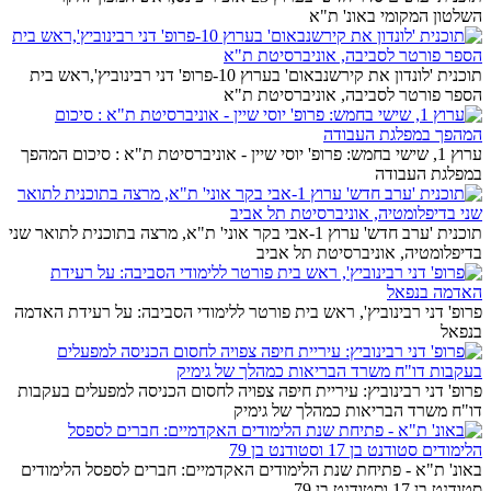
השלטון המקומי באונ' ת"א
תוכנית 'לונדון את קירשנבאום' בערוץ 10-פרופ' דני רבינוביץ',ראש בית
הספר פורטר לסביבה, אוניברסיטת ת"א
ערוץ 1, שישי בחמש: פרופ' יוסי שיין - אוניברסיטת ת"א : סיכום המהפך
במפלגת העבודה
תוכנית 'ערב חדש' ערוץ 1-אבי בקר אוני' ת"א, מרצה בתוכנית לתואר שני
בדיפלומטיה, אוניברסיטת תל אביב
פרופ' דני רבינוביץ', ראש בית פורטר ללימודי הסביבה: על רעידת האדמה
בנפאל
פרופ' דני רבינוביץ: עיריית חיפה צפויה לחסום הכניסה למפעלים בעקבות
דו"ח משרד הבריאות כמהלך של גימיק
באונ' ת"א - פתיחת שנת הלימודים האקדמיים: חברים לספסל הלימודים
סטודנט בן 17 וסטודנט בן 79