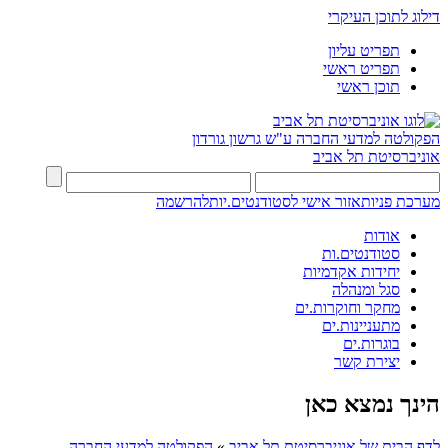
דילוג לתוכן העיקרי
תפריט עליון
תפריט ראשי
תוכן ראשי
הפקולטה למדעי החברה
ע"ש גרשון גורדון
אוניברסיטת תל אביב
מערכת פניות
אזור אישי לסטודנטים.יות
להרשמה
אודות
סטודנטים.ות
יחידות אקדמיות
סגל ומנהלה
מחקר וחוקרות.ים
מתעניינות.ים
בוגרות.ים
יצירת קשר
הינך נמצא כאן
לדף הבית של אוניברסיטת תל אביב
»
הפקולטה למדעי החברה