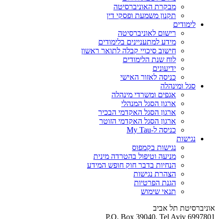
מבקרת האוניברסיטה
תקנון משמעת ופסקי דין
לימודים
רישום לאוניברסיטה
מידע למתעניינים בלימודים
חישוב סיכויי קבלה לתואר ראשון
לוח שנת הלימודים
ידיעונים
כניסה לאזור האישי
סגל ומינהלה
אגפים ומשרדי מינהלה
ארגון הסגל המנהלי
ארגון הסגל האקדמי הבכיר
ארגון הסגל האקדמי הזוטר
כניסה ל-My Tau
נגישות
נגישות בקמפוס
מניעה וטיפול בהטרדה מינית
הנחיות בדבר חוק חופש המידע
הצהרת נגישות
הגנת הפרטיות
תנאי שימוש
אוניברסיטת תל אביב
P.O. Box 39040, Tel Aviv 6997801