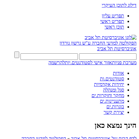
דילוג לתוכן העיקרי
תפריט עליון
תפריט ראשי
תוכן ראשי
הפקולטה למדעי החברה
ע"ש גרשון גורדון
אוניברסיטת תל אביב
מערכת פניות
אזור אישי לסטודנטים.יות
להרשמה
אודות
סטודנטים.ות
יחידות אקדמיות
סגל ומנהלה
מחקר וחוקרות.ים
מתעניינות.ים
בוגרות.ים
יצירת קשר
הינך נמצא כאן
לדף הבית של אוניברסיטת תל אביב
»
הפקולטה למדעי החברה