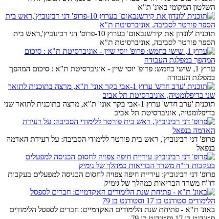
השלטון המקומי באונ' ת"א
תוכנית 'לונדון את קירשנבאום' בערוץ 10-פרופ' דני רבינוביץ',ראש בית
הספר פורטר לסביבה, אוניברסיטת ת"א
ערוץ 1, שישי בחמש: פרופ' יוסי שיין - אוניברסיטת ת"א : סיכום המהפך
במפלגת העבודה
תוכנית 'ערב חדש' ערוץ 1-אבי בקר אוני' ת"א, מרצה בתוכנית לתואר שני
בדיפלומטיה, אוניברסיטת תל אביב
פרופ' דני רבינוביץ', ראש בית פורטר ללימודי הסביבה: על רעידת האדמה
בנפאל
פרופ' דני רבינוביץ: עיריית חיפה צפויה לחסום הכניסה למפעלים בעקבות
דו"ח משרד הבריאות כמהלך של גימיק
באונ' ת"א - פתיחת שנת הלימודים האקדמיים: חברים לספסל הלימודים
סטודנט בן 17 וסטודנט בן 79