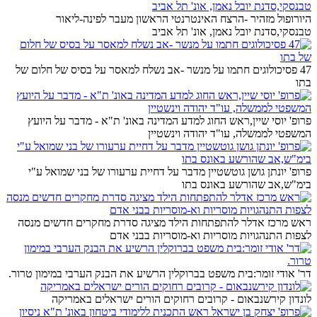
היורופול מזהיר -הרצח האינטרנטי הראשון מעבר לפינה-ליאור
טבנסקי,סדנת יובל נאמן, אונ' תל אביב
47 פסיכולוגים חתמו על מנשר -אב נשלח למאסר על בסיס של חלום של
בתו
פרופ' יוסי שיין,ראש החוג למדע המדינה באונ' ת"א - מדבר על היועץ
המשפטי לממשלה, עו"ד יהודה וינשטיין
פרופ' יונתן גושן גוטשטיין מדבר על דחיית ערעורו של בני שמואל ע"י
בימ"ש,אב שהורשע באונס בתו
ראש מרכז אדלר להתפתחות הילד מציגה סדרת מחקרים חדשים מנסה
לצפות התנהגויות מוסריות וא-מוסריות בבני אדם
דר' אודי זומר:בית משפט בברוקלין הרשיע את הבנק הערבי במימון טרור.
לונדון קירשנבאום - קרובים רחוקים הורים ישראלים באמריקה