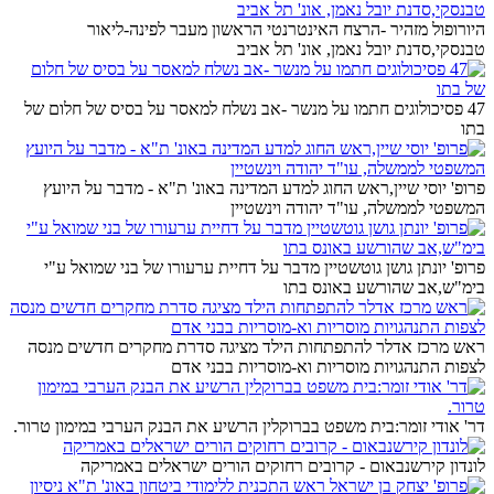
היורופול מזהיר -הרצח האינטרנטי הראשון מעבר לפינה-ליאור
טבנסקי,סדנת יובל נאמן, אונ' תל אביב
47 פסיכולוגים חתמו על מנשר -אב נשלח למאסר על בסיס של חלום של
בתו
פרופ' יוסי שיין,ראש החוג למדע המדינה באונ' ת"א - מדבר על היועץ
המשפטי לממשלה, עו"ד יהודה וינשטיין
פרופ' יונתן גושן גוטשטיין מדבר על דחיית ערעורו של בני שמואל ע"י
בימ"ש,אב שהורשע באונס בתו
ראש מרכז אדלר להתפתחות הילד מציגה סדרת מחקרים חדשים מנסה
לצפות התנהגויות מוסריות וא-מוסריות בבני אדם
דר' אודי זומר:בית משפט בברוקלין הרשיע את הבנק הערבי במימון טרור.
לונדון קירשנבאום - קרובים רחוקים הורים ישראלים באמריקה