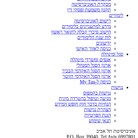
מבקרת האוניברסיטה
תקנון משמעת ופסקי דין
לימודים
רישום לאוניברסיטה
מידע למתעניינים בלימודים
חישוב סיכויי קבלה לתואר ראשון
לוח שנת הלימודים
ידיעונים
כניסה לאזור האישי
סגל ומינהלה
אגפים ומשרדי מינהלה
ארגון הסגל המנהלי
ארגון הסגל האקדמי הבכיר
ארגון הסגל האקדמי הזוטר
כניסה ל-My Tau
נגישות
נגישות בקמפוס
מניעה וטיפול בהטרדה מינית
הנחיות בדבר חוק חופש המידע
הצהרת נגישות
הגנת הפרטיות
תנאי שימוש
אוניברסיטת תל אביב
P.O. Box 39040, Tel Aviv 6997801