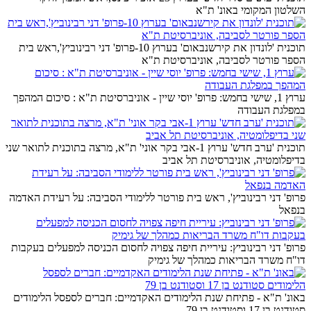
השלטון המקומי באונ' ת"א
תוכנית 'לונדון את קירשנבאום' בערוץ 10-פרופ' דני רבינוביץ',ראש בית
הספר פורטר לסביבה, אוניברסיטת ת"א
ערוץ 1, שישי בחמש: פרופ' יוסי שיין - אוניברסיטת ת"א : סיכום המהפך
במפלגת העבודה
תוכנית 'ערב חדש' ערוץ 1-אבי בקר אוני' ת"א, מרצה בתוכנית לתואר שני
בדיפלומטיה, אוניברסיטת תל אביב
פרופ' דני רבינוביץ', ראש בית פורטר ללימודי הסביבה: על רעידת האדמה
בנפאל
פרופ' דני רבינוביץ: עיריית חיפה צפויה לחסום הכניסה למפעלים בעקבות
דו"ח משרד הבריאות כמהלך של גימיק
באונ' ת"א - פתיחת שנת הלימודים האקדמיים: חברים לספסל הלימודים
סטודנט בן 17 וסטודנט בן 79