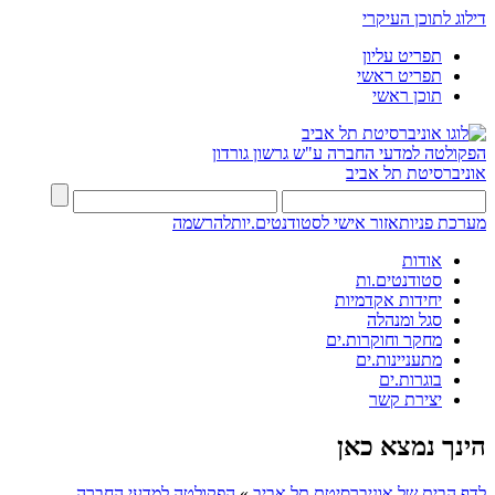
דילוג לתוכן העיקרי
תפריט עליון
תפריט ראשי
תוכן ראשי
הפקולטה למדעי החברה
ע"ש גרשון גורדון
אוניברסיטת תל אביב
מערכת פניות
אזור אישי לסטודנטים.יות
להרשמה
אודות
סטודנטים.ות
יחידות אקדמיות
סגל ומנהלה
מחקר וחוקרות.ים
מתעניינות.ים
בוגרות.ים
יצירת קשר
הינך נמצא כאן
לדף הבית של אוניברסיטת תל אביב
»
הפקולטה למדעי החברה